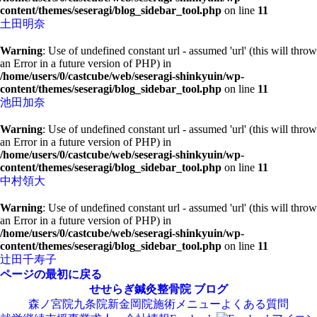
content/themes/seseragi/blog_sidebar_tool.php
on line
11
土田明奈
Warning
: Use of undefined constant url - assumed 'url' (this will throw
an Error in a future version of PHP) in
/home/users/0/castcube/web/seseragi-shinkyuin/wp-
content/themes/seseragi/blog_sidebar_tool.php
on line
11
池田加奈
Warning
: Use of undefined constant url - assumed 'url' (this will throw
an Error in a future version of PHP) in
/home/users/0/castcube/web/seseragi-shinkyuin/wp-
content/themes/seseragi/blog_sidebar_tool.php
on line
11
中村領大
Warning
: Use of undefined constant url - assumed 'url' (this will throw
an Error in a future version of PHP) in
/home/users/0/castcube/web/seseragi-shinkyuin/wp-
content/themes/seseragi/blog_sidebar_tool.php
on line
11
辻田千寿子
ページの最初に戻る
せせらぎ鍼灸整骨院
ブログ
森ノ宮院
九条院
新金岡院
施術メニュー
よくある質問