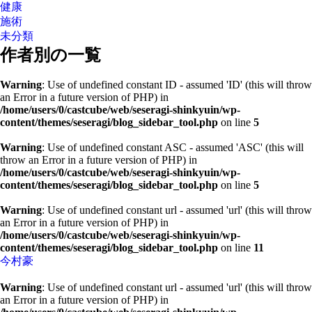
健康
施術
未分類
作者別の一覧
Warning
: Use of undefined constant ID - assumed 'ID' (this will throw
an Error in a future version of PHP) in
/home/users/0/castcube/web/seseragi-shinkyuin/wp-
content/themes/seseragi/blog_sidebar_tool.php
on line
5
Warning
: Use of undefined constant ASC - assumed 'ASC' (this will
throw an Error in a future version of PHP) in
/home/users/0/castcube/web/seseragi-shinkyuin/wp-
content/themes/seseragi/blog_sidebar_tool.php
on line
5
Warning
: Use of undefined constant url - assumed 'url' (this will throw
an Error in a future version of PHP) in
/home/users/0/castcube/web/seseragi-shinkyuin/wp-
content/themes/seseragi/blog_sidebar_tool.php
on line
11
今村豪
Warning
: Use of undefined constant url - assumed 'url' (this will throw
an Error in a future version of PHP) in