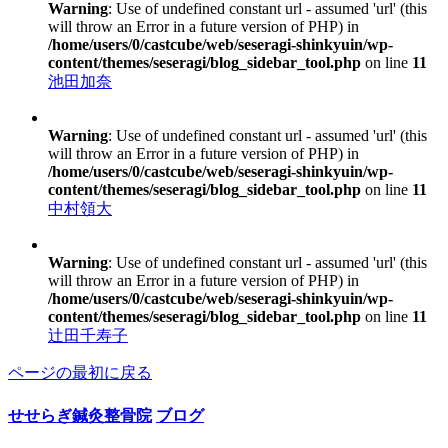
Warning
: Use of undefined constant url - assumed 'url' (this
will throw an Error in a future version of PHP) in
/home/users/0/castcube/web/seseragi-shinkyuin/wp-
content/themes/seseragi/blog_sidebar_tool.php
on line
11
池田加奈
Warning
: Use of undefined constant url - assumed 'url' (this
will throw an Error in a future version of PHP) in
/home/users/0/castcube/web/seseragi-shinkyuin/wp-
content/themes/seseragi/blog_sidebar_tool.php
on line
11
中村領大
Warning
: Use of undefined constant url - assumed 'url' (this
will throw an Error in a future version of PHP) in
/home/users/0/castcube/web/seseragi-shinkyuin/wp-
content/themes/seseragi/blog_sidebar_tool.php
on line
11
辻田千寿子
ページの最初に戻る
せせらぎ鍼灸整骨院
ブログ