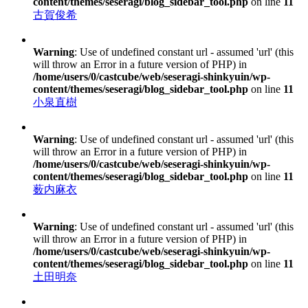
content/themes/seseragi/blog_sidebar_tool.php
on line
11
古賀俊希
Warning
: Use of undefined constant url - assumed 'url' (this
will throw an Error in a future version of PHP) in
/home/users/0/castcube/web/seseragi-shinkyuin/wp-
content/themes/seseragi/blog_sidebar_tool.php
on line
11
小泉直樹
Warning
: Use of undefined constant url - assumed 'url' (this
will throw an Error in a future version of PHP) in
/home/users/0/castcube/web/seseragi-shinkyuin/wp-
content/themes/seseragi/blog_sidebar_tool.php
on line
11
薮内麻衣
Warning
: Use of undefined constant url - assumed 'url' (this
will throw an Error in a future version of PHP) in
/home/users/0/castcube/web/seseragi-shinkyuin/wp-
content/themes/seseragi/blog_sidebar_tool.php
on line
11
土田明奈