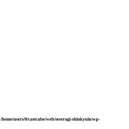
n
/home/users/0/castcube/web/seseragi-shinkyuin/wp-