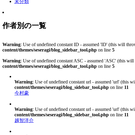
未分類
作者別の一覧
Warning
: Use of undefined constant ID - assumed 'ID' (this will thr
content/themes/seseragi/blog_sidebar_tool.php
on line
5
Warning
: Use of undefined constant ASC - assumed 'ASC' (this will 
content/themes/seseragi/blog_sidebar_tool.php
on line
5
Warning
: Use of undefined constant url - assumed 'url' (this w
content/themes/seseragi/blog_sidebar_tool.php
on line
11
今村豪
Warning
: Use of undefined constant url - assumed 'url' (this w
content/themes/seseragi/blog_sidebar_tool.php
on line
11
越智洋介