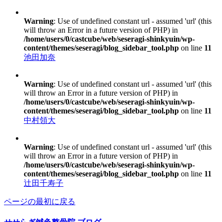
Warning
: Use of undefined constant url - assumed 'url' (this
will throw an Error in a future version of PHP) in
/home/users/0/castcube/web/seseragi-shinkyuin/wp-
content/themes/seseragi/blog_sidebar_tool.php
on line
11
池田加奈
Warning
: Use of undefined constant url - assumed 'url' (this
will throw an Error in a future version of PHP) in
/home/users/0/castcube/web/seseragi-shinkyuin/wp-
content/themes/seseragi/blog_sidebar_tool.php
on line
11
中村領大
Warning
: Use of undefined constant url - assumed 'url' (this
will throw an Error in a future version of PHP) in
/home/users/0/castcube/web/seseragi-shinkyuin/wp-
content/themes/seseragi/blog_sidebar_tool.php
on line
11
辻田千寿子
ページの最初に戻る