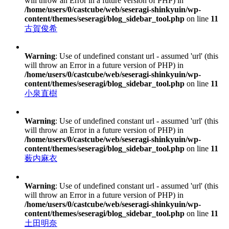
will throw an Error in a future version of PHP) in
/home/users/0/castcube/web/seseragi-shinkyuin/wp-
content/themes/seseragi/blog_sidebar_tool.php
on line
11
古賀俊希
Warning
: Use of undefined constant url - assumed 'url' (this
will throw an Error in a future version of PHP) in
/home/users/0/castcube/web/seseragi-shinkyuin/wp-
content/themes/seseragi/blog_sidebar_tool.php
on line
11
小泉直樹
Warning
: Use of undefined constant url - assumed 'url' (this
will throw an Error in a future version of PHP) in
/home/users/0/castcube/web/seseragi-shinkyuin/wp-
content/themes/seseragi/blog_sidebar_tool.php
on line
11
薮内麻衣
Warning
: Use of undefined constant url - assumed 'url' (this
will throw an Error in a future version of PHP) in
/home/users/0/castcube/web/seseragi-shinkyuin/wp-
content/themes/seseragi/blog_sidebar_tool.php
on line
11
土田明奈