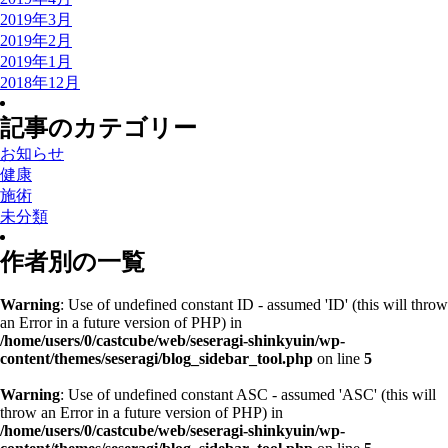
2019年3月
2019年2月
2019年1月
2018年12月
記事のカテゴリー
お知らせ
健康
施術
未分類
作者別の一覧
Warning
: Use of undefined constant ID - assumed 'ID' (this will throw
an Error in a future version of PHP) in
/home/users/0/castcube/web/seseragi-shinkyuin/wp-
content/themes/seseragi/blog_sidebar_tool.php
on line
5
Warning
: Use of undefined constant ASC - assumed 'ASC' (this will
throw an Error in a future version of PHP) in
/home/users/0/castcube/web/seseragi-shinkyuin/wp-