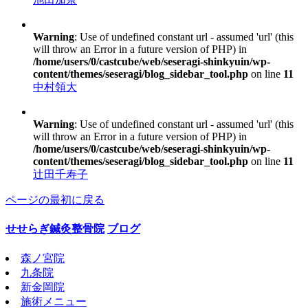
Warning
: Use of undefined constant url - assumed 'url' (this
will throw an Error in a future version of PHP) in
/home/users/0/castcube/web/seseragi-shinkyuin/wp-
content/themes/seseragi/blog_sidebar_tool.php
on line
11
中村領大
Warning
: Use of undefined constant url - assumed 'url' (this
will throw an Error in a future version of PHP) in
/home/users/0/castcube/web/seseragi-shinkyuin/wp-
content/themes/seseragi/blog_sidebar_tool.php
on line
11
辻田千寿子
ページの最初に戻る
せせらぎ鍼灸整骨院
ブログ
森ノ宮院
九条院
新金岡院
施術メニュー