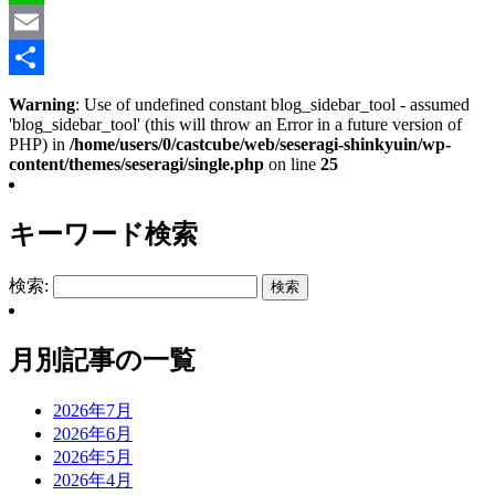
Line
Email
共
Warning
: Use of undefined constant blog_sidebar_tool - assumed
'blog_sidebar_tool' (this will throw an Error in a future version of
有
PHP) in
/home/users/0/castcube/web/seseragi-shinkyuin/wp-
content/themes/seseragi/single.php
on line
25
キーワード検索
検索:
月別記事の一覧
2026年7月
2026年6月
2026年5月
2026年4月