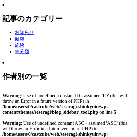
記事のカテゴリー
お知らせ
健康
施術
未分類
作者別の一覧
Warning
: Use of undefined constant ID - assumed 'ID' (this will
throw an Error in a future version of PHP) in
/home/users/0/castcube/web/seseragi-shinkyuin/wp-
content/themes/seseragi/blog_sidebar_tool.php
on line
5
Warning
: Use of undefined constant ASC - assumed 'ASC' (this
will throw an Error in a future version of PHP) in
/home/users/0/castcube/web/seseragi-shinkyuin/wp-