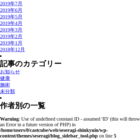
2019年7月
2019年6月
2019年5月
2019年4月
2019年3月
2019年2月
2019年1月
2018年12月
記事のカテゴリー
お知らせ
健康
施術
未分類
作者別の一覧
Warning
: Use of undefined constant ID - assumed 'ID' (this will throw
an Error in a future version of PHP) in
/home/users/0/castcube/web/seseragi-shinkyuin/wp-
content/themes/seseragi/blog_sidebar_tool.php
on line
5