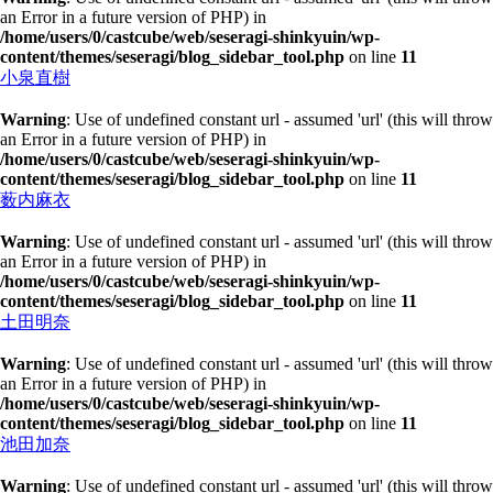
an Error in a future version of PHP) in
/home/users/0/castcube/web/seseragi-shinkyuin/wp-
content/themes/seseragi/blog_sidebar_tool.php
on line
11
小泉直樹
Warning
: Use of undefined constant url - assumed 'url' (this will throw
an Error in a future version of PHP) in
/home/users/0/castcube/web/seseragi-shinkyuin/wp-
content/themes/seseragi/blog_sidebar_tool.php
on line
11
薮内麻衣
Warning
: Use of undefined constant url - assumed 'url' (this will throw
an Error in a future version of PHP) in
/home/users/0/castcube/web/seseragi-shinkyuin/wp-
content/themes/seseragi/blog_sidebar_tool.php
on line
11
土田明奈
Warning
: Use of undefined constant url - assumed 'url' (this will throw
an Error in a future version of PHP) in
/home/users/0/castcube/web/seseragi-shinkyuin/wp-
content/themes/seseragi/blog_sidebar_tool.php
on line
11
池田加奈
Warning
: Use of undefined constant url - assumed 'url' (this will throw