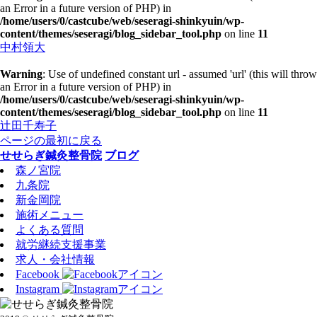
an Error in a future version of PHP) in
/home/users/0/castcube/web/seseragi-shinkyuin/wp-
content/themes/seseragi/blog_sidebar_tool.php
on line
11
中村領大
Warning
: Use of undefined constant url - assumed 'url' (this will throw
an Error in a future version of PHP) in
/home/users/0/castcube/web/seseragi-shinkyuin/wp-
content/themes/seseragi/blog_sidebar_tool.php
on line
11
辻田千寿子
ページの最初に戻る
せせらぎ鍼灸整骨院
ブログ
森ノ宮院
九条院
新金岡院
施術メニュー
よくある質問
就労継続支援事業
求人・会社情報
Facebook
Instagram