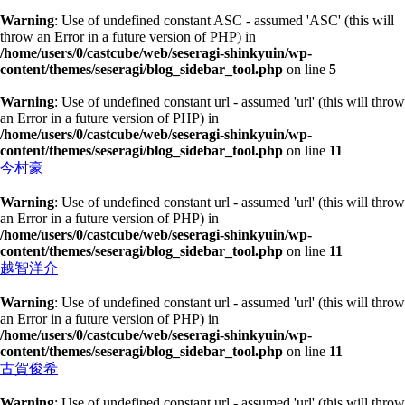
Warning
: Use of undefined constant ASC - assumed 'ASC' (this will
throw an Error in a future version of PHP) in
/home/users/0/castcube/web/seseragi-shinkyuin/wp-
content/themes/seseragi/blog_sidebar_tool.php
on line
5
Warning
: Use of undefined constant url - assumed 'url' (this will throw
an Error in a future version of PHP) in
/home/users/0/castcube/web/seseragi-shinkyuin/wp-
content/themes/seseragi/blog_sidebar_tool.php
on line
11
今村豪
Warning
: Use of undefined constant url - assumed 'url' (this will throw
an Error in a future version of PHP) in
/home/users/0/castcube/web/seseragi-shinkyuin/wp-
content/themes/seseragi/blog_sidebar_tool.php
on line
11
越智洋介
Warning
: Use of undefined constant url - assumed 'url' (this will throw
an Error in a future version of PHP) in
/home/users/0/castcube/web/seseragi-shinkyuin/wp-
content/themes/seseragi/blog_sidebar_tool.php
on line
11
古賀俊希
Warning
: Use of undefined constant url - assumed 'url' (this will throw