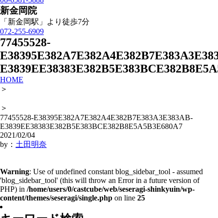
新金岡院
「新金岡駅」より徒歩7分
072-255-6909
77455528-
E38395E382A7E382A4E382B7E383A3E38
E3839EE38383E382B5E383BCE382B8E5A
HOME
＞
＞
77455528-E38395E382A7E382A4E382B7E383A3E383AB-
E3839EE38383E382B5E383BCE382B8E5A5B3E680A7
2021/02/04
by：
土田明奈
Warning
: Use of undefined constant blog_sidebar_tool - assumed
'blog_sidebar_tool' (this will throw an Error in a future version of
PHP) in
/home/users/0/castcube/web/seseragi-shinkyuin/wp-
content/themes/seseragi/single.php
on line
25