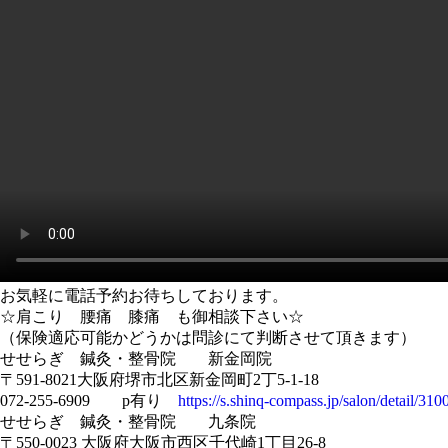
お気軽に電話予約お待ちしております。
☆肩こり 腰痛 膝痛 も御相談下さい☆
（保険適応可能かどうかは問診にて判断させて頂きます）
せせらぎ 鍼灸・整骨院 新金岡院
〒591-8021大阪府堺市北区新金岡町2丁5-1-18
072-255-6909 p有り
https://s.shinq-compass.jp/salon/detail/310
せせらぎ 鍼灸・整骨院 九条院
〒550-0023 大阪府大阪市西区千代崎1丁目26-8