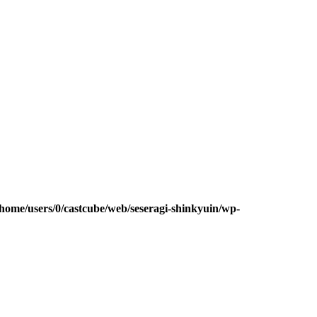
/home/users/0/castcube/web/seseragi-shinkyuin/wp-