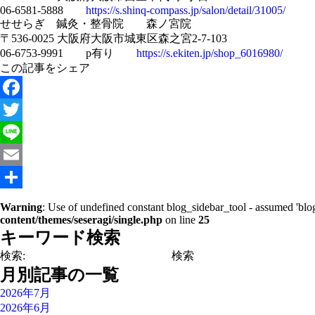
06-6581-5888
https://s.shinq-compass.jp/salon/detail/31005/
せせらぎ 鍼灸・整骨院 森ノ宮院
〒536-0025 大阪府大阪市城東区森之宮2-7-103
06-6753-9991 p有り
https://s.ekiten.jp/shop_6016980/
この記事をシェア
Facebook
Twitter
Line
Email
共
Warning
: Use of undefined constant blog_sidebar_tool - assumed 'blog
content/themes/seseragi/single.php
on line
25
有
キーワード検索
検索:
月別記事の一覧
2026年7月
2026年6月