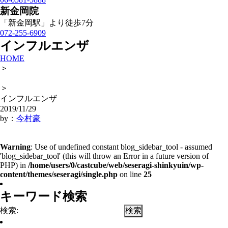
新金岡院
「新金岡駅」より徒歩7分
072-255-6909
インフルエンザ
HOME
＞
＞
インフルエンザ
2019/11/29
by：
今村豪
Warning
: Use of undefined constant blog_sidebar_tool - assumed
'blog_sidebar_tool' (this will throw an Error in a future version of
PHP) in
/home/users/0/castcube/web/seseragi-shinkyuin/wp-
content/themes/seseragi/single.php
on line
25
キーワード検索
検索: