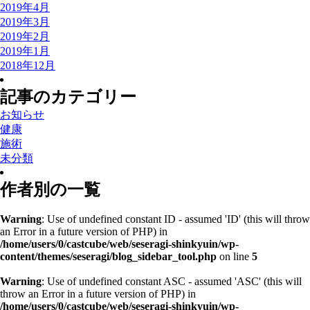
2019年4月
2019年3月
2019年2月
2019年1月
2018年12月
記事のカテゴリー
お知らせ
健康
施術
未分類
作者別の一覧
Warning
: Use of undefined constant ID - assumed 'ID' (this will throw
an Error in a future version of PHP) in
/home/users/0/castcube/web/seseragi-shinkyuin/wp-
content/themes/seseragi/blog_sidebar_tool.php
on line
5
Warning
: Use of undefined constant ASC - assumed 'ASC' (this will
throw an Error in a future version of PHP) in
/home/users/0/castcube/web/seseragi-shinkyuin/wp-