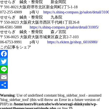
せせらぎ 鍼灸・整骨院 新金岡院
〒591-8021大阪府堺市北区新金岡町2丁5-1-18
072-255-6909 p有り
https://s.shinq-compass.jp/salon/detail/310
せせらぎ 鍼灸・整骨院 九条院
〒550-0023 大阪府大阪市西区千代崎1丁目26-8
06-6581-5888
https://s.shinq-compass.jp/salon/detail/31005/
せせらぎ 鍼灸・整骨院 森ノ宮院
〒536-0025 大阪府大阪市城東区森之宮2-7-103
06-6753-9991 p有り
https://s.ekiten.jp/shop_6016980/
この記事をシェア
Facebook
Twitter
Line
Email
共
Warning
: Use of undefined constant blog_sidebar_tool - assumed
'blog_sidebar_tool' (this will throw an Error in a future version of
有
PHP) in
/home/users/0/castcube/web/seseragi-shinkyuin/wp-
content/themes/seseragi/single.php
on line
25