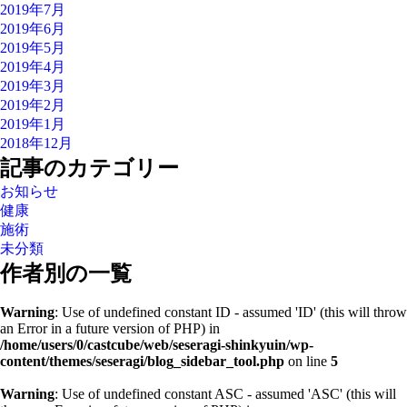
2019年7月
2019年6月
2019年5月
2019年4月
2019年3月
2019年2月
2019年1月
2018年12月
記事のカテゴリー
お知らせ
健康
施術
未分類
作者別の一覧
Warning
: Use of undefined constant ID - assumed 'ID' (this will throw
an Error in a future version of PHP) in
/home/users/0/castcube/web/seseragi-shinkyuin/wp-
content/themes/seseragi/blog_sidebar_tool.php
on line
5
Warning
: Use of undefined constant ASC - assumed 'ASC' (this will