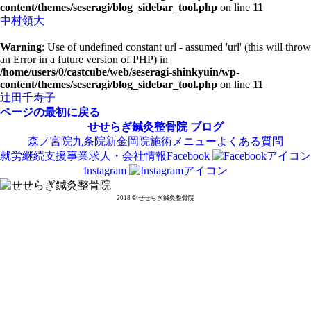
content/themes/seseragi/blog_sidebar_tool.php
on line
11
中村領大
Warning
: Use of undefined constant url - assumed 'url' (this will throw
an Error in a future version of PHP) in
/home/users/0/castcube/web/seseragi-shinkyuin/wp-
content/themes/seseragi/blog_sidebar_tool.php
on line
11
辻田千寿子
ページの最初に戻る
せせらぎ鍼灸整骨院
ブログ
森ノ宮院
九条院
新金岡院
施術メニュー
よくある質問
就労継続支援事業
求人・会社情報
Facebook
Instagram
2018 © せせらぎ鍼灸整骨院