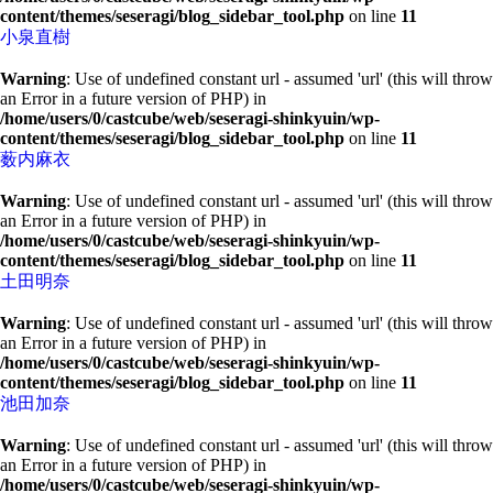
content/themes/seseragi/blog_sidebar_tool.php
on line
11
小泉直樹
Warning
: Use of undefined constant url - assumed 'url' (this will throw
an Error in a future version of PHP) in
/home/users/0/castcube/web/seseragi-shinkyuin/wp-
content/themes/seseragi/blog_sidebar_tool.php
on line
11
薮内麻衣
Warning
: Use of undefined constant url - assumed 'url' (this will throw
an Error in a future version of PHP) in
/home/users/0/castcube/web/seseragi-shinkyuin/wp-
content/themes/seseragi/blog_sidebar_tool.php
on line
11
土田明奈
Warning
: Use of undefined constant url - assumed 'url' (this will throw
an Error in a future version of PHP) in
/home/users/0/castcube/web/seseragi-shinkyuin/wp-
content/themes/seseragi/blog_sidebar_tool.php
on line
11
池田加奈
Warning
: Use of undefined constant url - assumed 'url' (this will throw
an Error in a future version of PHP) in
/home/users/0/castcube/web/seseragi-shinkyuin/wp-