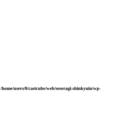
n
/home/users/0/castcube/web/seseragi-shinkyuin/wp-