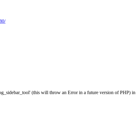
80/
g_sidebar_tool' (this will throw an Error in a future version of PHP) i