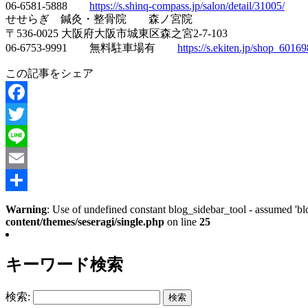
06-6581-5888
https://s.shinq-compass.jp/salon/detail/31005/
せせらぎ 鍼灸・整骨院 森ノ宮院
〒536-0025 大阪府大阪市城東区森之宮2-7-103
06-6753-9991 無料駐車場有
https://s.ekiten.jp/shop_60169
この記事をシェア
Facebook
Twitter
Line
Email
共
Warning
: Use of undefined constant blog_sidebar_tool - assumed 'blo
content/themes/seseragi/single.php
on line
25
有
キーワード検索
検索: