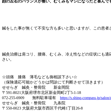
顔の左右のバランスが整い、むくみもマシになったと喜んで
鍼をした事が無くて不安な方も多いと思いますが、この患者
鍼灸治療は肩コリ、腰痛、むくみ、冷え性などの症状にも適
さい。
☆頭痛 膝痛 薄毛なども御相談下さい☆
（保険適応可能かどうかは問診にて判断させて頂きます）
せせらぎ 鍼灸・整骨院 新金岡院
〒591-8021大阪府堺市北区新金岡町2丁5-1-18
072-255-6909 無料駐車場有
https://s.shinq-compass.jp/salon/
せせらぎ 鍼灸・整骨院 九条院
〒550-0023 大阪府大阪市西区千代崎1丁目26-8