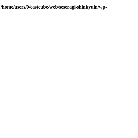
n
/home/users/0/castcube/web/seseragi-shinkyuin/wp-