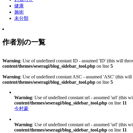
健康
施術
未分類
作者別の一覧
Warning
: Use of undefined constant ID - assumed 'ID' (this will thr
content/themes/seseragi/blog_sidebar_tool.php
on line
5
Warning
: Use of undefined constant ASC - assumed 'ASC' (this will 
content/themes/seseragi/blog_sidebar_tool.php
on line
5
Warning
: Use of undefined constant url - assumed 'url' (this w
content/themes/seseragi/blog_sidebar_tool.php
on line
11
今村豪
Warning
: Use of undefined constant url - assumed 'url' (this w
content/themes/seseragi/blog_sidebar_tool.php
on line
11