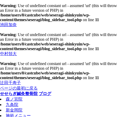
Warning
: Use of undefined constant url - assumed 'url' (this will throw
an Error in a future version of PHP) in
/home/users/0/castcube/web/seseragi-shinkyuin/wp-
content/themes/seseragi/blog_sidebar_tool.php
on line
11
池田加奈
Warning
: Use of undefined constant url - assumed 'url' (this will throw
an Error in a future version of PHP) in
/home/users/0/castcube/web/seseragi-shinkyuin/wp-
content/themes/seseragi/blog_sidebar_tool.php
on line
11
中村領大
Warning
: Use of undefined constant url - assumed 'url' (this will throw
an Error in a future version of PHP) in
/home/users/0/castcube/web/seseragi-shinkyuin/wp-
content/themes/seseragi/blog_sidebar_tool.php
on line
11
辻田千寿子
ページの最初に戻る
せせらぎ鍼灸整骨院
ブログ
森ノ宮院
九条院
新金岡院
施術メニュー