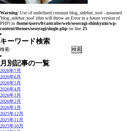
Warning
: Use of undefined constant blog_sidebar_tool - assumed
'blog_sidebar_tool' (this will throw an Error in a future version of
PHP) in
/home/users/0/castcube/web/seseragi-shinkyuin/wp-
content/themes/seseragi/single.php
on line
25
キーワード検索
検索:
月別記事の一覧
2026年7月
2026年6月
2026年5月
2026年4月
2026年3月
2026年2月
2026年1月
2025年12月
2025年11月
2025年10月