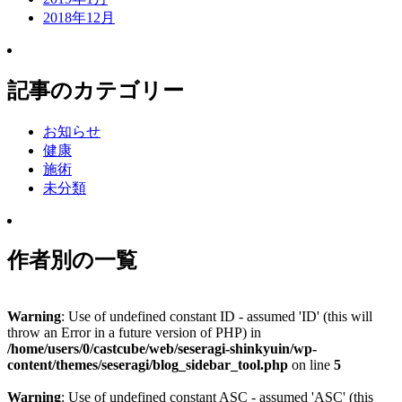
2018年12月
記事のカテゴリー
お知らせ
健康
施術
未分類
作者別の一覧
Warning
: Use of undefined constant ID - assumed 'ID' (this will
throw an Error in a future version of PHP) in
/home/users/0/castcube/web/seseragi-shinkyuin/wp-
content/themes/seseragi/blog_sidebar_tool.php
on line
5
Warning
: Use of undefined constant ASC - assumed 'ASC' (this