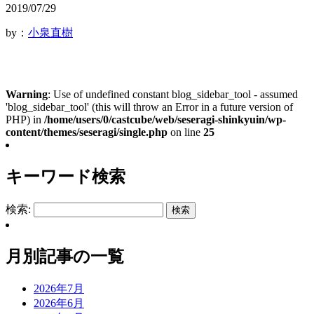
2019/07/29
by：
小泉直樹
Warning
: Use of undefined constant blog_sidebar_tool - assumed
'blog_sidebar_tool' (this will throw an Error in a future version of
PHP) in
/home/users/0/castcube/web/seseragi-shinkyuin/wp-
content/themes/seseragi/single.php
on line
25
キーワード検索
検索:
月別記事の一覧
2026年7月
2026年6月