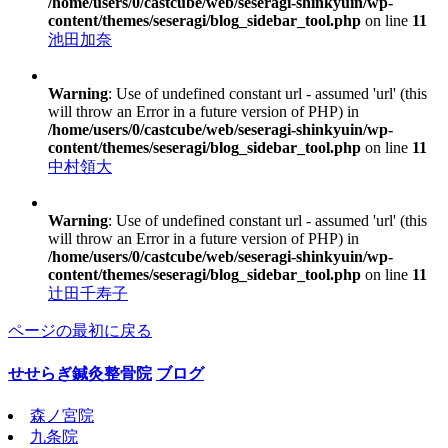
/home/users/0/castcube/web/seseragi-shinkyuin/wp-
content/themes/seseragi/blog_sidebar_tool.php
on line
11
池田加奈
Warning
: Use of undefined constant url - assumed 'url' (this
will throw an Error in a future version of PHP) in
/home/users/0/castcube/web/seseragi-shinkyuin/wp-
content/themes/seseragi/blog_sidebar_tool.php
on line
11
中村領大
Warning
: Use of undefined constant url - assumed 'url' (this
will throw an Error in a future version of PHP) in
/home/users/0/castcube/web/seseragi-shinkyuin/wp-
content/themes/seseragi/blog_sidebar_tool.php
on line
11
辻田千寿子
ページの最初に戻る
せせらぎ鍼灸整骨院
ブログ
森ノ宮院
九条院