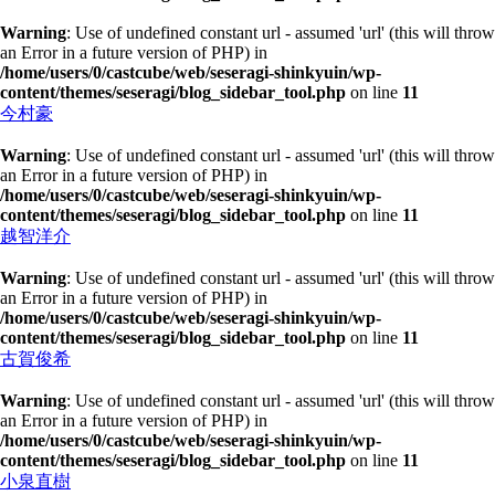
Warning
: Use of undefined constant url - assumed 'url' (this will throw
an Error in a future version of PHP) in
/home/users/0/castcube/web/seseragi-shinkyuin/wp-
content/themes/seseragi/blog_sidebar_tool.php
on line
11
今村豪
Warning
: Use of undefined constant url - assumed 'url' (this will throw
an Error in a future version of PHP) in
/home/users/0/castcube/web/seseragi-shinkyuin/wp-
content/themes/seseragi/blog_sidebar_tool.php
on line
11
越智洋介
Warning
: Use of undefined constant url - assumed 'url' (this will throw
an Error in a future version of PHP) in
/home/users/0/castcube/web/seseragi-shinkyuin/wp-
content/themes/seseragi/blog_sidebar_tool.php
on line
11
古賀俊希
Warning
: Use of undefined constant url - assumed 'url' (this will throw
an Error in a future version of PHP) in
/home/users/0/castcube/web/seseragi-shinkyuin/wp-
content/themes/seseragi/blog_sidebar_tool.php
on line
11
小泉直樹