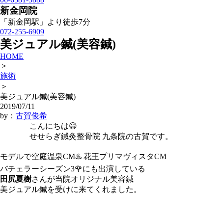
新金岡院
「新金岡駅」より徒歩7分
072-255-6909
美ジュアル鍼(美容鍼)
HOME
＞
施術
＞
美ジュアル鍼(美容鍼)
2019/07/11
by：
古賀俊希
こんにちは😃
せせらぎ鍼灸整骨院 九条院の古賀です。
モデルで空庭温泉CM♨️ 花王プリマヴィスタCM
バチェラーシーズン3🌹にも出演している
田尻夏樹
さんが当院オリジナル美容鍼
美ジュアル鍼を受けに来てくれました。