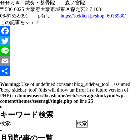
せせらぎ 鍼灸・整骨院 森ノ宮院
〒536-0025 大阪府大阪市城東区森之宮2-7-103
06-6753-9991 p有り
https://s.ekiten.jp/shop_6016980/
この記事をシェア
Facebook
Twitter
Line
Email
共
Warning
: Use of undefined constant blog_sidebar_tool - assumed
'blog_sidebar_tool' (this will throw an Error in a future version of
有
PHP) in
/home/users/0/castcube/web/seseragi-shinkyuin/wp-
content/themes/seseragi/single.php
on line
25
キーワード検索
検索:
月別記事の一覧