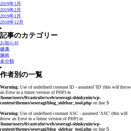
2019年3月
2019年2月
2019年1月
2018年12月
記事のカテゴリー
お知らせ
健康
施術
未分類
作者別の一覧
Warning
: Use of undefined constant ID - assumed 'ID' (this will throw
an Error in a future version of PHP) in
/home/users/0/castcube/web/seseragi-shinkyuin/wp-
content/themes/seseragi/blog_sidebar_tool.php
on line
5
Warning
: Use of undefined constant ASC - assumed 'ASC' (this will
throw an Error in a future version of PHP) in
/home/users/0/castcube/web/seseragi-shinkyuin/wp-
content/themes/seseragi/blog_sidebar_tool.php
on line
5