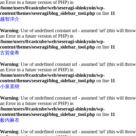
an Error in a future version of PHP) in
/home/users/0/castcube/web/seseragi-shinkyuin/wp-
content/themes/seseragi/blog_sidebar_tool.php
on line
11
越智洋介
Warning
: Use of undefined constant url - assumed 'url' (this will throw
an Error in a future version of PHP) in
/home/users/0/castcube/web/seseragi-shinkyuin/wp-
content/themes/seseragi/blog_sidebar_tool.php
on line
11
古賀俊希
Warning
: Use of undefined constant url - assumed 'url' (this will throw
an Error in a future version of PHP) in
/home/users/0/castcube/web/seseragi-shinkyuin/wp-
content/themes/seseragi/blog_sidebar_tool.php
on line
11
小泉直樹
Warning
: Use of undefined constant url - assumed 'url' (this will throw
an Error in a future version of PHP) in
/home/users/0/castcube/web/seseragi-shinkyuin/wp-
content/themes/seseragi/blog_sidebar_tool.php
on line
11
薮内麻衣
Warning
: Use of undefined constant url - assumed 'url' (this will throw