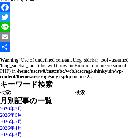
Facebook
Twitter
Line
Email
共
Warning
: Use of undefined constant blog_sidebar_tool - assumed
'blog_sidebar_tool' (this will throw an Error in a future version of
有
PHP) in
/home/users/0/castcube/web/seseragi-shinkyuin/wp-
content/themes/seseragi/single.php
on line
25
キーワード検索
検索:
月別記事の一覧
2026年7月
2026年6月
2026年5月
2026年4月
2026年3月