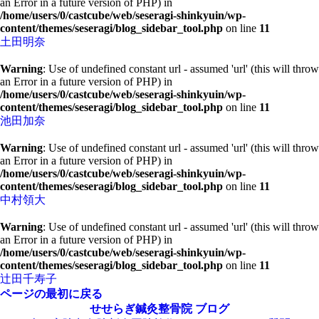
an Error in a future version of PHP) in
/home/users/0/castcube/web/seseragi-shinkyuin/wp-
content/themes/seseragi/blog_sidebar_tool.php
on line
11
土田明奈
Warning
: Use of undefined constant url - assumed 'url' (this will throw
an Error in a future version of PHP) in
/home/users/0/castcube/web/seseragi-shinkyuin/wp-
content/themes/seseragi/blog_sidebar_tool.php
on line
11
池田加奈
Warning
: Use of undefined constant url - assumed 'url' (this will throw
an Error in a future version of PHP) in
/home/users/0/castcube/web/seseragi-shinkyuin/wp-
content/themes/seseragi/blog_sidebar_tool.php
on line
11
中村領大
Warning
: Use of undefined constant url - assumed 'url' (this will throw
an Error in a future version of PHP) in
/home/users/0/castcube/web/seseragi-shinkyuin/wp-
content/themes/seseragi/blog_sidebar_tool.php
on line
11
辻田千寿子
ページの最初に戻る
せせらぎ鍼灸整骨院
ブログ