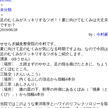
HOME
＞
未分類
＞
足のむくみがスッキリするツボ！！夏に向けてむくみは大丈夫
ですか？
2019/06/28
by：
今村豪
せせらぎ鍼灸整骨院の今村です。
夏に向けて足のむくみが気になる時期ですよね。なので今回は
足のむくみがスッキリするツボをご紹介します。
湧泉 (ゆうせん)
〔場所〕 土踏まずのやや上、足の指を曲げたときに、ちょう
どくぼむところ。
三陰交（さんいんこう）
〔場所〕 内くるぶしの頂点から指幅4本分
足三里（あしさんり）
〔場所〕 膝の皿の下、靭帯の外側にあるくぼみ（「犢鼻（と
くび）」）から指幅4本分
当院ではこのような東洋医学とハワイのリフレクソロジーを取