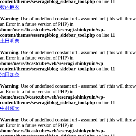
content/themes/seseragi/blog_sidebar_tool.php
on line
11
薮内麻衣
Warning
: Use of undefined constant url - assumed 'url' (this will throw
an Error in a future version of PHP) in
/home/users/0/castcube/web/seseragi-shinkyuin/wp-
content/themes/seseragi/blog_sidebar_tool.php
on line
11
土田明奈
Warning
: Use of undefined constant url - assumed 'url' (this will throw
an Error in a future version of PHP) in
/home/users/0/castcube/web/seseragi-shinkyuin/wp-
content/themes/seseragi/blog_sidebar_tool.php
on line
11
池田加奈
Warning
: Use of undefined constant url - assumed 'url' (this will throw
an Error in a future version of PHP) in
/home/users/0/castcube/web/seseragi-shinkyuin/wp-
content/themes/seseragi/blog_sidebar_tool.php
on line
11
中村領大
Warning
: Use of undefined constant url - assumed 'url' (this will throw
an Error in a future version of PHP) in
/home/users/0/castcube/web/seseragi-shinkyuin/wp-