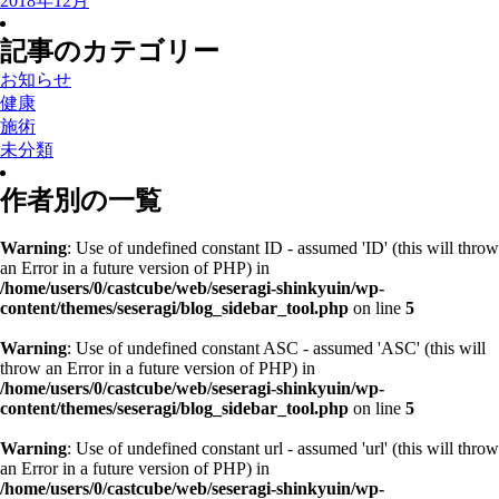
2018年12月
記事のカテゴリー
お知らせ
健康
施術
未分類
作者別の一覧
Warning
: Use of undefined constant ID - assumed 'ID' (this will throw
an Error in a future version of PHP) in
/home/users/0/castcube/web/seseragi-shinkyuin/wp-
content/themes/seseragi/blog_sidebar_tool.php
on line
5
Warning
: Use of undefined constant ASC - assumed 'ASC' (this will
throw an Error in a future version of PHP) in
/home/users/0/castcube/web/seseragi-shinkyuin/wp-
content/themes/seseragi/blog_sidebar_tool.php
on line
5
Warning
: Use of undefined constant url - assumed 'url' (this will throw
an Error in a future version of PHP) in
/home/users/0/castcube/web/seseragi-shinkyuin/wp-