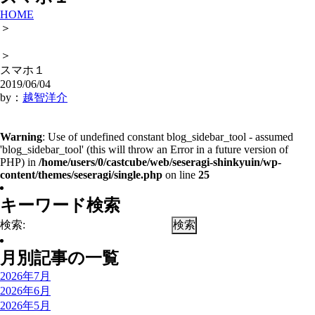
HOME
＞
＞
スマホ１
2019/06/04
by：
越智洋介
Warning
: Use of undefined constant blog_sidebar_tool - assumed
'blog_sidebar_tool' (this will throw an Error in a future version of
PHP) in
/home/users/0/castcube/web/seseragi-shinkyuin/wp-
content/themes/seseragi/single.php
on line
25
キーワード検索
検索:
月別記事の一覧
2026年7月
2026年6月
2026年5月