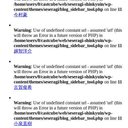
/home/users/0/castcube/web/seseragi-shinkyuin/wp-
content/themes/seseragi/blog_sidebar_tool.php
on line
11
今村豪
Warning
: Use of undefined constant url - assumed 'url' (this
will throw an Error in a future version of PHP) in
/home/users/0/castcube/web/seseragi-shinkyuin/wp-
content/themes/seseragi/blog_sidebar_tool.php
on line
11
越智洋介
Warning
: Use of undefined constant url - assumed 'url' (this
will throw an Error in a future version of PHP) in
/home/users/0/castcube/web/seseragi-shinkyuin/wp-
content/themes/seseragi/blog_sidebar_tool.php
on line
11
古賀俊希
Warning
: Use of undefined constant url - assumed 'url' (this
will throw an Error in a future version of PHP) in
/home/users/0/castcube/web/seseragi-shinkyuin/wp-
content/themes/seseragi/blog_sidebar_tool.php
on line
11
小泉直樹