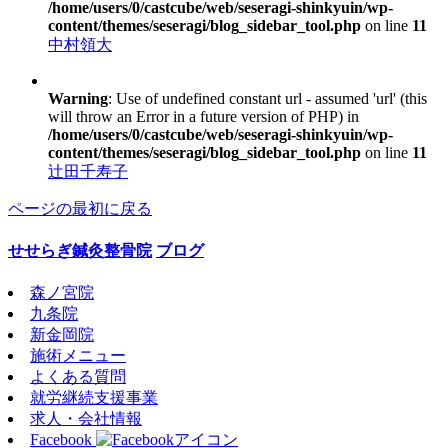
/home/users/0/castcube/web/seseragi-shinkyuin/wp-
content/themes/seseragi/blog_sidebar_tool.php
on line
11
中村領大
Warning
: Use of undefined constant url - assumed 'url' (this
will throw an Error in a future version of PHP) in
/home/users/0/castcube/web/seseragi-shinkyuin/wp-
content/themes/seseragi/blog_sidebar_tool.php
on line
11
辻田千寿子
ページの最初に戻る
せせらぎ鍼灸整骨院
ブログ
森ノ宮院
九条院
新金岡院
施術メニュー
よくある質問
就労継続支援事業
求人・会社情報
Facebook