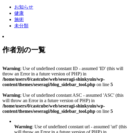
お知らせ
健康
施術
未分類
作者別の一覧
Warning
: Use of undefined constant ID - assumed 'ID' (this will
throw an Error in a future version of PHP) in
/home/users/0/castcube/web/seseragi-shinkyuin/wp-
content/themes/seseragi/blog_sidebar_tool.php
on line
5
Warning
: Use of undefined constant ASC - assumed 'ASC' (this
will throw an Error in a future version of PHP) in
/home/users/0/castcube/web/seseragi-shinkyuin/wp-
content/themes/seseragi/blog_sidebar_tool.php
on line
5
Warning
: Use of undefined constant url - assumed 'url' (this
will throw an Error in a future version of PHP) in