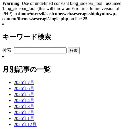
共
Warning
: Use of undefined constant blog_sidebar_tool - assumed
'blog_sidebar_tool' (this will throw an Error in a future version of
有
PHP) in
/home/users/0/castcube/web/seseragi-shinkyuin/wp-
content/themes/seseragi/single.php
on line
25
キーワード検索
検索:
月別記事の一覧
2026年7月
2026年6月
2026年5月
2026年4月
2026年3月
2026年2月
2026年1月
2025年12月