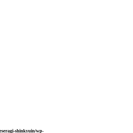
eseragi-shinkyuin/wp-