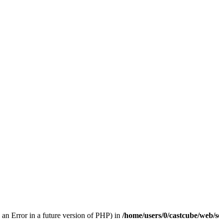
 an Error in a future version of PHP) in
/home/users/0/castcube/web/s