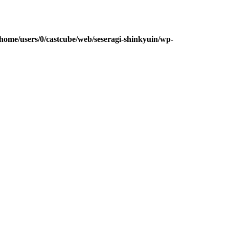
/home/users/0/castcube/web/seseragi-shinkyuin/wp-