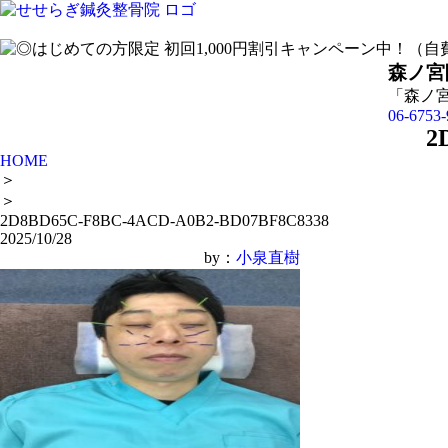
森ノ宮
「森ノ
06-6753-
2
HOME
＞
＞
2D8BD65C-F8BC-4ACD-A0B2-BD07BF8C8338
2025/10/28
by：
小泉直樹