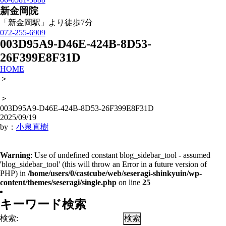
新金岡院
「新金岡駅」より徒歩7分
072-255-6909
003D95A9-D46E-424B-8D53-
26F399E8F31D
HOME
＞
＞
003D95A9-D46E-424B-8D53-26F399E8F31D
2025/09/19
by：
小泉直樹
Warning
: Use of undefined constant blog_sidebar_tool - assumed
'blog_sidebar_tool' (this will throw an Error in a future version of
PHP) in
/home/users/0/castcube/web/seseragi-shinkyuin/wp-
content/themes/seseragi/single.php
on line
25
キーワード検索
検索: