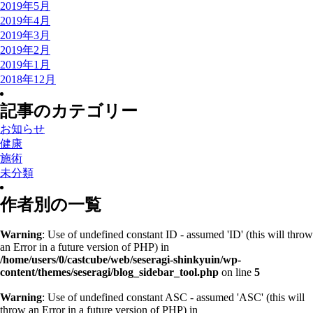
2019年5月
2019年4月
2019年3月
2019年2月
2019年1月
2018年12月
記事のカテゴリー
お知らせ
健康
施術
未分類
作者別の一覧
Warning
: Use of undefined constant ID - assumed 'ID' (this will throw
an Error in a future version of PHP) in
/home/users/0/castcube/web/seseragi-shinkyuin/wp-
content/themes/seseragi/blog_sidebar_tool.php
on line
5
Warning
: Use of undefined constant ASC - assumed 'ASC' (this will
throw an Error in a future version of PHP) in