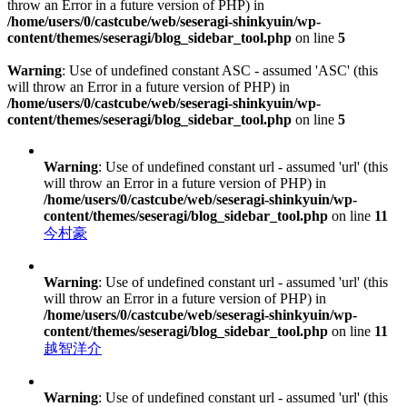
throw an Error in a future version of PHP) in
/home/users/0/castcube/web/seseragi-shinkyuin/wp-
content/themes/seseragi/blog_sidebar_tool.php
on line
5
Warning
: Use of undefined constant ASC - assumed 'ASC' (this
will throw an Error in a future version of PHP) in
/home/users/0/castcube/web/seseragi-shinkyuin/wp-
content/themes/seseragi/blog_sidebar_tool.php
on line
5
Warning
: Use of undefined constant url - assumed 'url' (this
will throw an Error in a future version of PHP) in
/home/users/0/castcube/web/seseragi-shinkyuin/wp-
content/themes/seseragi/blog_sidebar_tool.php
on line
11
今村豪
Warning
: Use of undefined constant url - assumed 'url' (this
will throw an Error in a future version of PHP) in
/home/users/0/castcube/web/seseragi-shinkyuin/wp-
content/themes/seseragi/blog_sidebar_tool.php
on line
11
越智洋介
Warning
: Use of undefined constant url - assumed 'url' (this