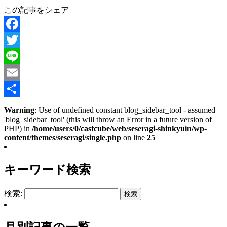
この記事をシェア
Facebook
Twitter
Line
Email
共
Warning
: Use of undefined constant blog_sidebar_tool - assumed
'blog_sidebar_tool' (this will throw an Error in a future version of
有
PHP) in
/home/users/0/castcube/web/seseragi-shinkyuin/wp-
content/themes/seseragi/single.php
on line
25
キーワード検索
検索: