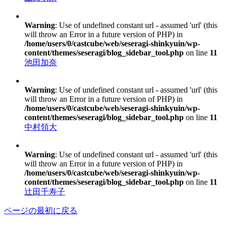
Warning
: Use of undefined constant url - assumed 'url' (this
will throw an Error in a future version of PHP) in
/home/users/0/castcube/web/seseragi-shinkyuin/wp-
content/themes/seseragi/blog_sidebar_tool.php
on line
11
池田加奈
Warning
: Use of undefined constant url - assumed 'url' (this
will throw an Error in a future version of PHP) in
/home/users/0/castcube/web/seseragi-shinkyuin/wp-
content/themes/seseragi/blog_sidebar_tool.php
on line
11
中村領大
Warning
: Use of undefined constant url - assumed 'url' (this
will throw an Error in a future version of PHP) in
/home/users/0/castcube/web/seseragi-shinkyuin/wp-
content/themes/seseragi/blog_sidebar_tool.php
on line
11
辻田千寿子
ページの最初に戻る