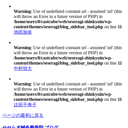
Warning
: Use of undefined constant url - assumed 'url' (this
will throw an Error in a future version of PHP) in
/home/users/0/castcube/web/seseragi-shinkyuin/wp-
content/themes/seseragi/blog_sidebar_tool.php
on line
11
池田加奈
Warning
: Use of undefined constant url - assumed 'url' (this
will throw an Error in a future version of PHP) in
/home/users/0/castcube/web/seseragi-shinkyuin/wp-
content/themes/seseragi/blog_sidebar_tool.php
on line
11
中村領大
Warning
: Use of undefined constant url - assumed 'url' (this
will throw an Error in a future version of PHP) in
/home/users/0/castcube/web/seseragi-shinkyuin/wp-
content/themes/seseragi/blog_sidebar_tool.php
on line
11
辻田千寿子
ページの最初に戻る
せせらぎ鍼灸整骨院
ブログ