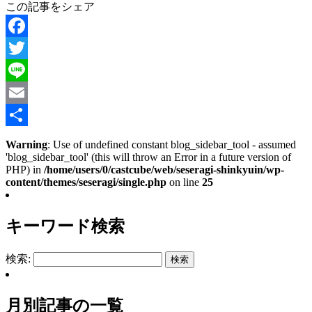
この記事をシェア
Facebook
Twitter
Line
Email
共
Warning
: Use of undefined constant blog_sidebar_tool - assumed
'blog_sidebar_tool' (this will throw an Error in a future version of
有
PHP) in
/home/users/0/castcube/web/seseragi-shinkyuin/wp-
content/themes/seseragi/single.php
on line
25
キーワード検索
検索:
月別記事の一覧