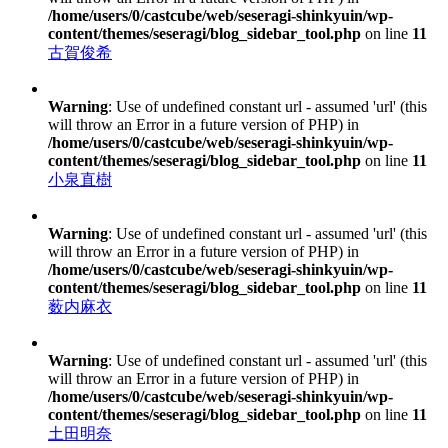
/home/users/0/castcube/web/seseragi-shinkyuin/wp-
content/themes/seseragi/blog_sidebar_tool.php
on line
11
古賀俊希
Warning
: Use of undefined constant url - assumed 'url' (this
will throw an Error in a future version of PHP) in
/home/users/0/castcube/web/seseragi-shinkyuin/wp-
content/themes/seseragi/blog_sidebar_tool.php
on line
11
小泉直樹
Warning
: Use of undefined constant url - assumed 'url' (this
will throw an Error in a future version of PHP) in
/home/users/0/castcube/web/seseragi-shinkyuin/wp-
content/themes/seseragi/blog_sidebar_tool.php
on line
11
薮内麻衣
Warning
: Use of undefined constant url - assumed 'url' (this
will throw an Error in a future version of PHP) in
/home/users/0/castcube/web/seseragi-shinkyuin/wp-
content/themes/seseragi/blog_sidebar_tool.php
on line
11
土田明奈