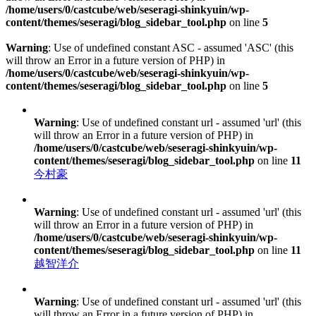
/home/users/0/castcube/web/seseragi-shinkyuin/wp-
content/themes/seseragi/blog_sidebar_tool.php
on line
5
Warning
: Use of undefined constant ASC - assumed 'ASC' (this
will throw an Error in a future version of PHP) in
/home/users/0/castcube/web/seseragi-shinkyuin/wp-
content/themes/seseragi/blog_sidebar_tool.php
on line
5
Warning
: Use of undefined constant url - assumed 'url' (this
will throw an Error in a future version of PHP) in
/home/users/0/castcube/web/seseragi-shinkyuin/wp-
content/themes/seseragi/blog_sidebar_tool.php
on line
11
今村豪
Warning
: Use of undefined constant url - assumed 'url' (this
will throw an Error in a future version of PHP) in
/home/users/0/castcube/web/seseragi-shinkyuin/wp-
content/themes/seseragi/blog_sidebar_tool.php
on line
11
越智洋介
Warning
: Use of undefined constant url - assumed 'url' (this
will throw an Error in a future version of PHP) in