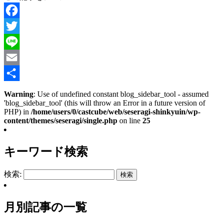
Facebook
Twitter
Line
Email
共
Warning
: Use of undefined constant blog_sidebar_tool - assumed
'blog_sidebar_tool' (this will throw an Error in a future version of
有
PHP) in
/home/users/0/castcube/web/seseragi-shinkyuin/wp-
content/themes/seseragi/single.php
on line
25
キーワード検索
検索:
月別記事の一覧