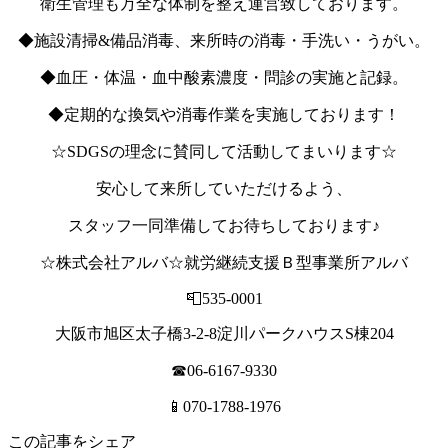
衛生管理も万全な体制を整え運営致しております。
◆施設清掃&備品消毒、来所時の消毒・手洗い・うがい。
◆血圧・体温・血中酸素濃度・問診の実施と記録。
◆定期的な換気や消毒作業を実施しております！
☆SDGSの理念に賛同して活動してまいります☆
安心して来所していただけるよう、
スタッフ一同準備してお待ちしております♪
☆株式会社アルバ☆就労継続支援Ｂ型事業所アルバ
📮535-0001
大阪市旭区太子橋3-2-8淀川パークハウスS棟204
☎06-6167-9330
📱070-1788-1976
この記事をシェア