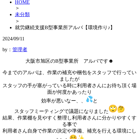
HOME
＞
未分類
＞
就労継続支援B型事業所アルバ【環境作り♪】
2024/09/11
by：
管理者
大阪市旭区のB型事業所 アルバです☻
今までのアルバは、作業の補充や梱包をスタッフで行ってい
ましたが
スタッフの手が塞がっている時に利用者さんにお待ち頂く場
面が何度かあったり
効率が悪いなー、、
と
スタッフミーティングで議題になりました
結果、作業棚を見やすく整理し利用者さんに分かりやすくす
る事で
利用者さん自身で作業の決定や準備、補充を行える環境にし