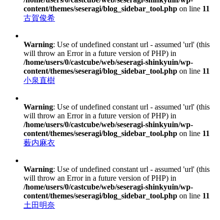
content/themes/seseragi/blog_sidebar_tool.php
on line
11
古賀俊希
Warning
: Use of undefined constant url - assumed 'url' (this
will throw an Error in a future version of PHP) in
/home/users/0/castcube/web/seseragi-shinkyuin/wp-
content/themes/seseragi/blog_sidebar_tool.php
on line
11
小泉直樹
Warning
: Use of undefined constant url - assumed 'url' (this
will throw an Error in a future version of PHP) in
/home/users/0/castcube/web/seseragi-shinkyuin/wp-
content/themes/seseragi/blog_sidebar_tool.php
on line
11
薮内麻衣
Warning
: Use of undefined constant url - assumed 'url' (this
will throw an Error in a future version of PHP) in
/home/users/0/castcube/web/seseragi-shinkyuin/wp-
content/themes/seseragi/blog_sidebar_tool.php
on line
11
土田明奈