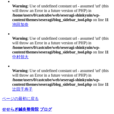
Warning
: Use of undefined constant url - assumed 'url' (this
will throw an Error in a future version of PHP) in
/home/users/0/castcube/web/seseragi-shinkyuin/wp-
content/themes/seseragi/blog_sidebar_tool.php
on line
11
池田加奈
Warning
: Use of undefined constant url - assumed 'url' (this
will throw an Error in a future version of PHP) in
/home/users/0/castcube/web/seseragi-shinkyuin/wp-
content/themes/seseragi/blog_sidebar_tool.php
on line
11
中村領大
Warning
: Use of undefined constant url - assumed 'url' (this
will throw an Error in a future version of PHP) in
/home/users/0/castcube/web/seseragi-shinkyuin/wp-
content/themes/seseragi/blog_sidebar_tool.php
on line
11
辻田千寿子
ページの最初に戻る
せせらぎ鍼灸整骨院
ブログ