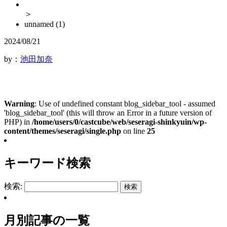
＞
unnamed (1)
2024/08/21
by：
池田加奈
Warning
: Use of undefined constant blog_sidebar_tool - assumed
'blog_sidebar_tool' (this will throw an Error in a future version of
PHP) in
/home/users/0/castcube/web/seseragi-shinkyuin/wp-
content/themes/seseragi/single.php
on line
25
キーワード検索
検索:
月別記事の一覧