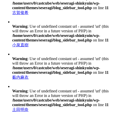
/home/users/0/castcube/web/seseragi-shinkyuin/wp-
content/themes/seseragi/blog_sidebar_tool.php
on line
11
古賀俊希
Warning
: Use of undefined constant url - assumed 'url' (this
will throw an Error in a future version of PHP) in
/home/users/0/castcube/web/seseragi-shinkyuin/wp-
content/themes/seseragi/blog_sidebar_tool.php
on line
11
小泉直樹
Warning
: Use of undefined constant url - assumed 'url' (this
will throw an Error in a future version of PHP) in
/home/users/0/castcube/web/seseragi-shinkyuin/wp-
content/themes/seseragi/blog_sidebar_tool.php
on line
11
薮内麻衣
Warning
: Use of undefined constant url - assumed 'url' (this
will throw an Error in a future version of PHP) in
/home/users/0/castcube/web/seseragi-shinkyuin/wp-
content/themes/seseragi/blog_sidebar_tool.php
on line
11
土田明奈