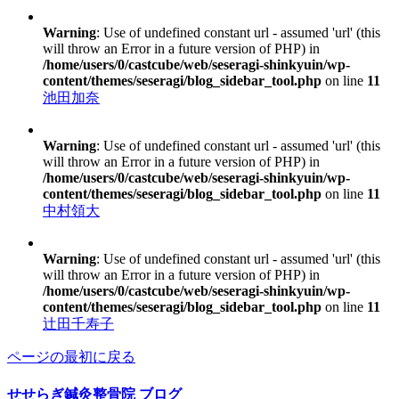
Warning
: Use of undefined constant url - assumed 'url' (this
will throw an Error in a future version of PHP) in
/home/users/0/castcube/web/seseragi-shinkyuin/wp-
content/themes/seseragi/blog_sidebar_tool.php
on line
11
池田加奈
Warning
: Use of undefined constant url - assumed 'url' (this
will throw an Error in a future version of PHP) in
/home/users/0/castcube/web/seseragi-shinkyuin/wp-
content/themes/seseragi/blog_sidebar_tool.php
on line
11
中村領大
Warning
: Use of undefined constant url - assumed 'url' (this
will throw an Error in a future version of PHP) in
/home/users/0/castcube/web/seseragi-shinkyuin/wp-
content/themes/seseragi/blog_sidebar_tool.php
on line
11
辻田千寿子
ページの最初に戻る
せせらぎ鍼灸整骨院
ブログ