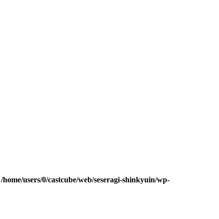
n
/home/users/0/castcube/web/seseragi-shinkyuin/wp-