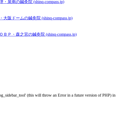
の鍼灸院 (shinq-compass.jp)
ムの鍼灸院 (shinq-compass.jp)
・森之宮の鍼灸院 (shinq-compass.jp)
g_sidebar_tool' (this will throw an Error in a future version of PHP) i