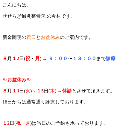
こんにちは。
せせらぎ鍼灸整骨院 の今村です。
新金岡院の
祝日
と
お盆休み
のご案内です。
８
月
１2
日(
祝
・
月
) →
９：００
〜
１３：００
まで
診療
※
お盆休み
※
８
月
１3
日(
火
)～
１5
日(
木
) →
休診
とさせて頂きます。
16日からは通常通り診療しております。
１2
日(
祝
・
月
)は当日のご予約も承っております。