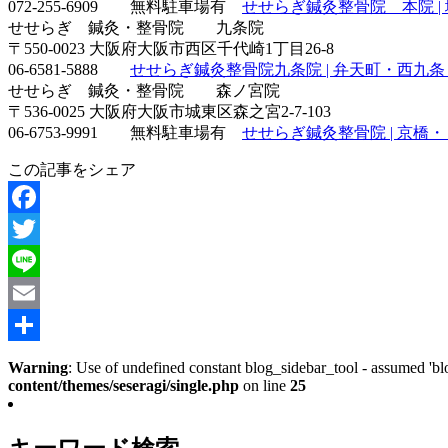
072-255-6909 無料駐車場有
せせらぎ鍼灸整骨院 本院 | 堺・泉南
せせらぎ 鍼灸・整骨院 九条院
〒550-0023 大阪府大阪市西区千代崎1丁目26-8
06-6581-5888
せせらぎ鍼灸整骨院九条院 | 弁天町・西九条・大阪ドー
せせらぎ 鍼灸・整骨院 森ノ宮院
〒536-0025 大阪府大阪市城東区森之宮2-7-103
06-6753-9991 無料駐車場有
せせらぎ鍼灸整骨院 | 京橋・ＯＢＰ
この記事をシェア
Facebook
Twitter
Line
Email
共
Warning
: Use of undefined constant blog_sidebar_tool - assumed 'blo
content/themes/seseragi/single.php
on line
25
有