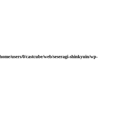
/home/users/0/castcube/web/seseragi-shinkyuin/wp-