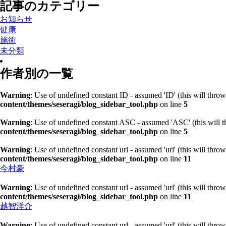
記事のカテゴリー
お知らせ
健康
施術
未分類
作者別の一覧
Warning
: Use of undefined constant ID - assumed 'ID' (this will throw
content/themes/seseragi/blog_sidebar_tool.php
on line
5
Warning
: Use of undefined constant ASC - assumed 'ASC' (this will t
content/themes/seseragi/blog_sidebar_tool.php
on line
5
Warning
: Use of undefined constant url - assumed 'url' (this will thro
content/themes/seseragi/blog_sidebar_tool.php
on line
11
今村豪
Warning
: Use of undefined constant url - assumed 'url' (this will thro
content/themes/seseragi/blog_sidebar_tool.php
on line
11
越智洋介
Warning
: Use of undefined constant url - assumed 'url' (this will thro