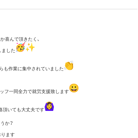
新金岡院
「新金岡駅」より徒歩7分
072-255-6909
か喜んで頂きたく、
しました
からも作業に集中されていました
タッフ一同全力で就労支援致します
絡頂いても大丈夫です
うか？
おります