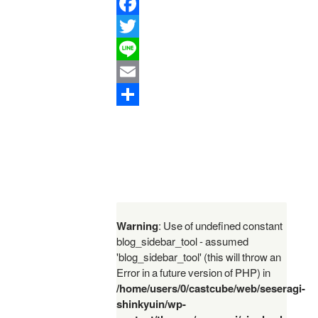
Facebook
Twitter
Line
Email
共
有
Warning
: Use of undefined constant
blog_sidebar_tool - assumed
'blog_sidebar_tool' (this will throw an
Error in a future version of PHP) in
/home/users/0/castcube/web/seseragi-
shinkyuin/wp-