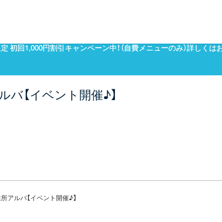
森ノ宮院
ルバ【イベント開催♪】
「森ノ宮駅」より徒歩7分
06-6753-9991
九条院
「阪神九条駅」より徒歩5分
所アルバ【イベント開催♪】
06-6581-5888