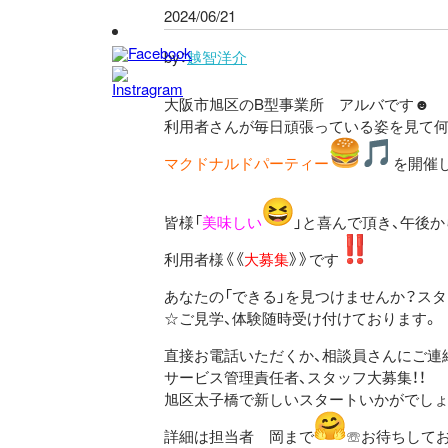
2024/06/21
by：
越智洋介
大阪市旭区のB型事業所 アルバです☻
利用者さんが毎日頑張っている姿を見て何
マクドナルドパーティー
を開催
皆様「
美味しい
」と喜んで頂き、午後
利用者様《《
大募集
》》です
あなたの「できる」を見つけませんか？ス
☆ご見学、体験随時受け付けております。
直接お電話いただくか、相談員さんにご連
サービス管理責任者、スタッフ大募集！！
旭区太子橋で新しいスタートいかがでしょ
詳細は担当者 岡まで
☏お待ちして