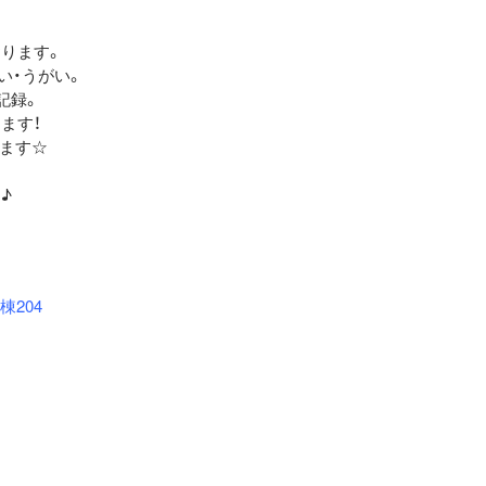
ります。
い・うがい。
記録。
ます！
ります☆
♪
棟204