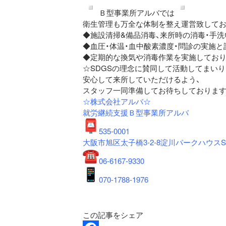
︎Ｂ型事業所アルバでは
衛生管理も万全な体制を整え運営致してお
◆施設清掃&備品消毒、来所時の消毒・手洗
◆血圧・体温・血中酸素濃度・問診の実施と
◆定期的な換気や消毒作業を実施しており
☆SDGSの理念に賛同して活動してまい
安心して来所していただけるよう、
スタッフ一同準備してお待ちしております
☆株式会社アルバ☆
就労継続支援Ｂ型事業所アルバ
535-0001
大阪市旭区太子橋3-2-8淀川パークハウスS
06-6167-9330
070-1788-1976
この記事をシェア