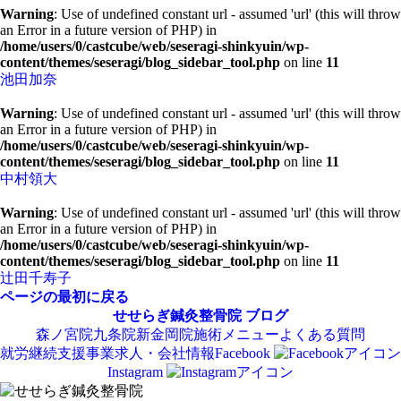
Warning
: Use of undefined constant url - assumed 'url' (this will throw
an Error in a future version of PHP) in
/home/users/0/castcube/web/seseragi-shinkyuin/wp-
content/themes/seseragi/blog_sidebar_tool.php
on line
11
池田加奈
Warning
: Use of undefined constant url - assumed 'url' (this will throw
an Error in a future version of PHP) in
/home/users/0/castcube/web/seseragi-shinkyuin/wp-
content/themes/seseragi/blog_sidebar_tool.php
on line
11
中村領大
Warning
: Use of undefined constant url - assumed 'url' (this will throw
an Error in a future version of PHP) in
/home/users/0/castcube/web/seseragi-shinkyuin/wp-
content/themes/seseragi/blog_sidebar_tool.php
on line
11
辻田千寿子
ページの最初に戻る
せせらぎ鍼灸整骨院
ブログ
森ノ宮院
九条院
新金岡院
施術メニュー
よくある質問
就労継続支援事業
求人・会社情報
Facebook
Instagram