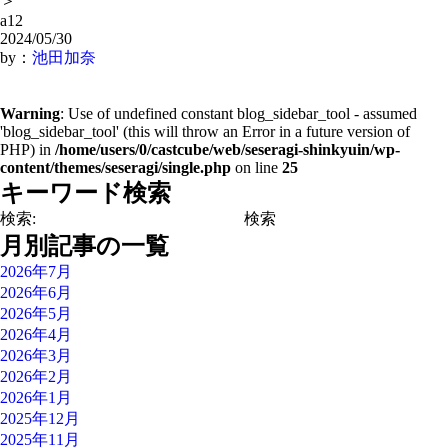
＞
a12
2024/05/30
by：
池田加奈
Warning
: Use of undefined constant blog_sidebar_tool - assumed
'blog_sidebar_tool' (this will throw an Error in a future version of
PHP) in
/home/users/0/castcube/web/seseragi-shinkyuin/wp-
content/themes/seseragi/single.php
on line
25
キーワード検索
検索:
月別記事の一覧
2026年7月
2026年6月
2026年5月
2026年4月
2026年3月
2026年2月
2026年1月
2025年12月
2025年11月