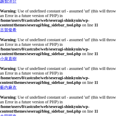
越智洋介
Warning
: Use of undefined constant url - assumed 'url' (this will throw
an Error in a future version of PHP) in
/home/users/0/castcube/web/seseragi-shinkyuin/wp-
content/themes/seseragi/blog_sidebar_tool.php
on line
11
古賀俊希
Warning
: Use of undefined constant url - assumed 'url' (this will throw
an Error in a future version of PHP) in
/home/users/0/castcube/web/seseragi-shinkyuin/wp-
content/themes/seseragi/blog_sidebar_tool.php
on line
11
小泉直樹
Warning
: Use of undefined constant url - assumed 'url' (this will throw
an Error in a future version of PHP) in
/home/users/0/castcube/web/seseragi-shinkyuin/wp-
content/themes/seseragi/blog_sidebar_tool.php
on line
11
薮内麻衣
Warning
: Use of undefined constant url - assumed 'url' (this will throw
an Error in a future version of PHP) in
/home/users/0/castcube/web/seseragi-shinkyuin/wp-
content/themes/seseragi/blog_sidebar_tool.php
on line
11