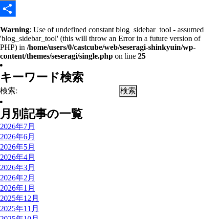
Email
共
Warning
: Use of undefined constant blog_sidebar_tool - assumed
'blog_sidebar_tool' (this will throw an Error in a future version of
有
PHP) in
/home/users/0/castcube/web/seseragi-shinkyuin/wp-
content/themes/seseragi/single.php
on line
25
キーワード検索
検索:
月別記事の一覧
2026年7月
2026年6月
2026年5月
2026年4月
2026年3月
2026年2月
2026年1月
2025年12月
2025年11月
2025年10月