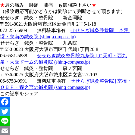
★
肩の痛み 腰痛 膝痛 も御相談下さい
★
（保険適応可能かどうかは問診にて判断させて頂きます）
せせらぎ 鍼灸・整骨院 新金岡院
〒591-8021大阪府堺市北区新金岡町2丁5-1-18
072-255-6909 無料駐車場有
せせらぎ鍼灸整骨院 本院 |
堺・泉南の鍼灸院 (shinq-compass.jp)
せせらぎ 鍼灸・整骨院 九条院
〒550-0023 大阪府大阪市西区千代崎1丁目26-8
06-6581-5888
せせらぎ鍼灸整骨院九条院 | 弁天町・西九
条・大阪ドームの鍼灸院 (shinq-compass.jp)
せせらぎ 鍼灸・整骨院 森ノ宮院
〒536-0025 大阪府大阪市城東区森之宮2-7-103
06-6753-9991 無料駐車場有
せせらぎ鍼灸整骨院 | 京橋・
ＯＢＰ・森之宮の鍼灸院 (shinq-compass.jp)
この記事をシェア
Facebook
Twitter
Line