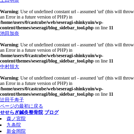
土田明奈
Warning
: Use of undefined constant url - assumed 'url' (this will throw
an Error in a future version of PHP) in
/home/users/0/castcube/web/seseragi-shinkyuin/wp-
content/themes/seseragi/blog_sidebar_tool.php
on line
11
池田加奈
Warning
: Use of undefined constant url - assumed 'url' (this will throw
an Error in a future version of PHP) in
/home/users/0/castcube/web/seseragi-shinkyuin/wp-
content/themes/seseragi/blog_sidebar_tool.php
on line
11
中村領大
Warning
: Use of undefined constant url - assumed 'url' (this will throw
an Error in a future version of PHP) in
/home/users/0/castcube/web/seseragi-shinkyuin/wp-
content/themes/seseragi/blog_sidebar_tool.php
on line
11
辻田千寿子
ページの最初に戻る
せせらぎ鍼灸整骨院
ブログ
森ノ宮院
九条院
新金岡院