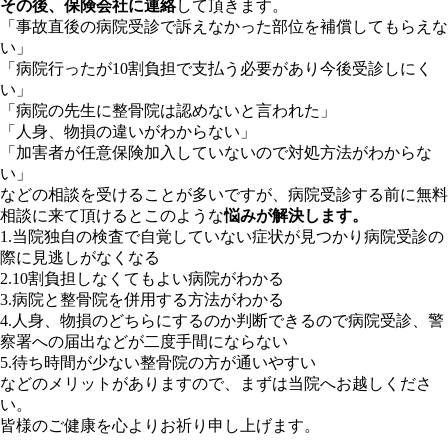
その後、保険会社に連絡
して頂きます。
「事故直後の病院受診で訴えなかった部位を補償してもらえな
い」
「病院行ったが10割負担で支払う必要があり今後受診しにく
い」
「病院の先生に整骨院は認めないと言われた」
「人身、物損の違いがわからない」
「加害者が任意保険加入していないので対処方法がわからな
い」
などの相談を受けることが多いですが、病院受診する前に無料
相談に来て頂けるとこのような
悩みが解決します。
1.当院独自の検査で自覚していない症状が見つかり病院受診の
際に見逃しがなくなる
2.10割負担しなくてもよい病院がわかる
3.病院と整骨院を併用する方法がわかる
4.人身、物損のどちらにするのか判断できるので病院受診、警
察署への届出などが二度手間にならない
5.待ち時間が少ない整骨院の方が通いやすい
などのメリットがありますので、まずは当院へお越しくださ
い。
皆様のご健康を心よりお祈り申し上げます。