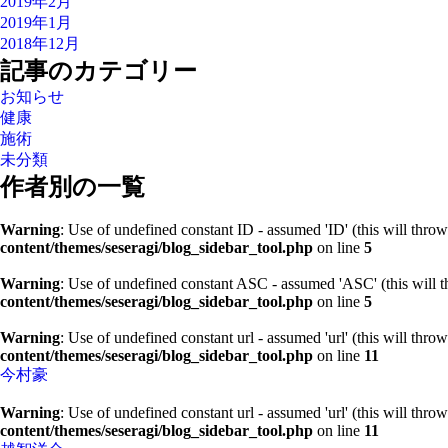
2019年2月
2019年1月
2018年12月
記事のカテゴリー
お知らせ
健康
施術
未分類
作者別の一覧
Warning
: Use of undefined constant ID - assumed 'ID' (this will throw
content/themes/seseragi/blog_sidebar_tool.php
on line
5
Warning
: Use of undefined constant ASC - assumed 'ASC' (this will t
content/themes/seseragi/blog_sidebar_tool.php
on line
5
Warning
: Use of undefined constant url - assumed 'url' (this will thro
content/themes/seseragi/blog_sidebar_tool.php
on line
11
今村豪
Warning
: Use of undefined constant url - assumed 'url' (this will thro
content/themes/seseragi/blog_sidebar_tool.php
on line
11