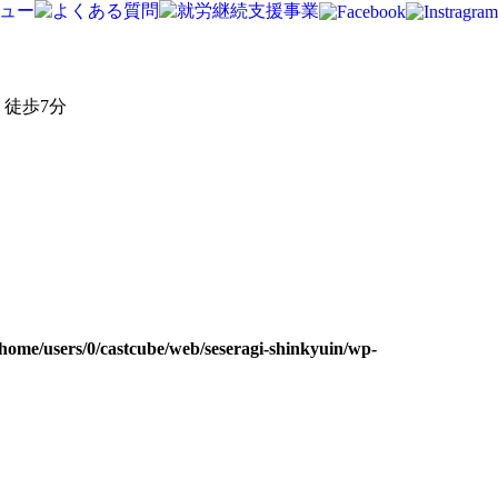
徒歩7分
/home/users/0/castcube/web/seseragi-shinkyuin/wp-