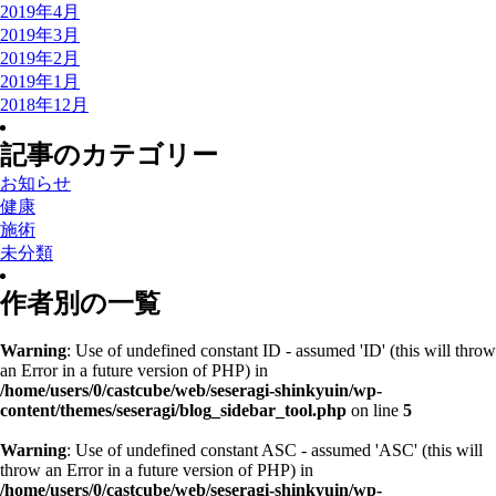
2019年4月
2019年3月
2019年2月
2019年1月
2018年12月
記事のカテゴリー
お知らせ
健康
施術
未分類
作者別の一覧
Warning
: Use of undefined constant ID - assumed 'ID' (this will throw
an Error in a future version of PHP) in
/home/users/0/castcube/web/seseragi-shinkyuin/wp-
content/themes/seseragi/blog_sidebar_tool.php
on line
5
Warning
: Use of undefined constant ASC - assumed 'ASC' (this will
throw an Error in a future version of PHP) in
/home/users/0/castcube/web/seseragi-shinkyuin/wp-