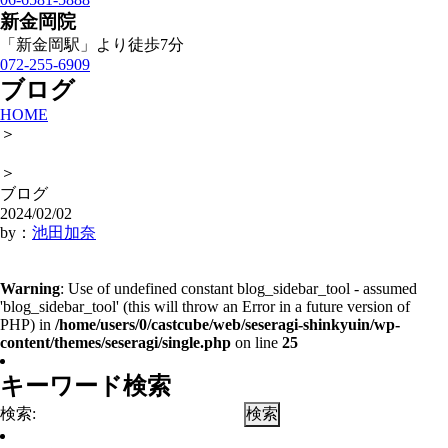
新金岡院
「新金岡駅」より徒歩7分
072-255-6909
ブログ
HOME
＞
＞
ブログ
2024/02/02
by：
池田加奈
Warning
: Use of undefined constant blog_sidebar_tool - assumed
'blog_sidebar_tool' (this will throw an Error in a future version of
PHP) in
/home/users/0/castcube/web/seseragi-shinkyuin/wp-
content/themes/seseragi/single.php
on line
25
キーワード検索
検索: