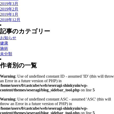
2019年3月
2019年2月
2019年1月
2018年12月
記事のカテゴリー
お知らせ
健康
施術
未分類
作者別の一覧
Warning
: Use of undefined constant ID - assumed 'ID' (this will throw
an Error in a future version of PHP) in
/home/users/0/castcube/web/seseragi-shinkyuin/wp-
content/themes/seseragi/blog_sidebar_tool.php
on line
5
Warning
: Use of undefined constant ASC - assumed 'ASC' (this will
throw an Error in a future version of PHP) in
/home/users/0/castcube/web/seseragi-shinkyuin/wp-
content/themes/seseragi/blog_sidebar_tool.php
on line
5