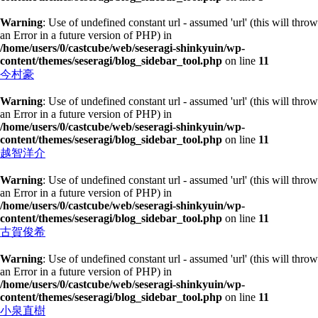
Warning
: Use of undefined constant url - assumed 'url' (this will throw
an Error in a future version of PHP) in
/home/users/0/castcube/web/seseragi-shinkyuin/wp-
content/themes/seseragi/blog_sidebar_tool.php
on line
11
今村豪
Warning
: Use of undefined constant url - assumed 'url' (this will throw
an Error in a future version of PHP) in
/home/users/0/castcube/web/seseragi-shinkyuin/wp-
content/themes/seseragi/blog_sidebar_tool.php
on line
11
越智洋介
Warning
: Use of undefined constant url - assumed 'url' (this will throw
an Error in a future version of PHP) in
/home/users/0/castcube/web/seseragi-shinkyuin/wp-
content/themes/seseragi/blog_sidebar_tool.php
on line
11
古賀俊希
Warning
: Use of undefined constant url - assumed 'url' (this will throw
an Error in a future version of PHP) in
/home/users/0/castcube/web/seseragi-shinkyuin/wp-
content/themes/seseragi/blog_sidebar_tool.php
on line
11
小泉直樹