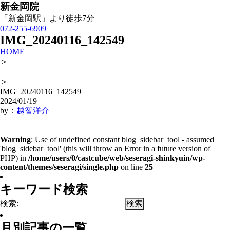
新金岡院
「新金岡駅」より徒歩7分
072-255-6909
IMG_20240116_142549
HOME
＞
＞
IMG_20240116_142549
2024/01/19
by：
越智洋介
Warning
: Use of undefined constant blog_sidebar_tool - assumed
'blog_sidebar_tool' (this will throw an Error in a future version of
PHP) in
/home/users/0/castcube/web/seseragi-shinkyuin/wp-
content/themes/seseragi/single.php
on line
25
キーワード検索
検索:
月別記事の一覧