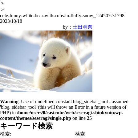
＞
＞
cute-funny-white-bear-with-cubs-in-fluffy-snow_124507-31798
2023/10/18
by：
土田明奈
Warning
: Use of undefined constant blog_sidebar_tool - assumed
'blog_sidebar_tool' (this will throw an Error in a future version of
PHP) in
/home/users/0/castcube/web/seseragi-shinkyuin/wp-
content/themes/seseragi/single.php
on line
25
キーワード検索
検索: