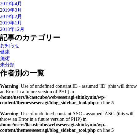
2019年4月
2019年3月
2019年2月
2019年1月
2018年12月
記事のカテゴリー
お知らせ
健康
施術
未分類
作者別の一覧
Warning
: Use of undefined constant ID - assumed 'ID' (this will throw
an Error in a future version of PHP) in
/home/users/0/castcube/web/seseragi-shinkyuin/wp-
content/themes/seseragi/blog_sidebar_tool.php
on line
5
Warning
: Use of undefined constant ASC - assumed 'ASC' (this will
throw an Error in a future version of PHP) in
/home/users/0/castcube/web/seseragi-shinkyuin/wp-
content/themes/seseragi/blog_sidebar_tool.php
on line
5