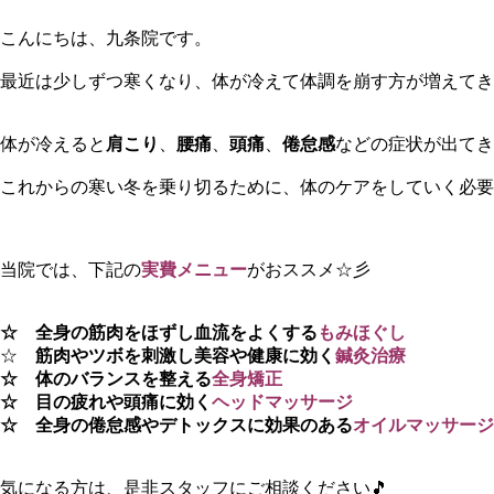
こんにちは、九条院です。
最近は少しずつ寒くなり、体が冷えて体調を崩す方が増えてき
体が冷えると
肩こり
、
腰痛
、
頭痛
、
倦怠感
などの症状が出てき
これからの寒い冬を乗り切るために、体のケアをしていく必要
当院では、下記の
実費メニュー
がおススメ☆彡
☆ 全身の筋肉をほずし血流をよくする
もみほぐし
☆
筋肉やツボを刺激し美容や健康に効く
鍼灸治療
☆ 体のバランスを整える
全身矯正
☆ 目の疲れや頭痛に効く
ヘッドマッサージ
☆ 全身の倦怠感やデトックスに効果のある
オイルマッサージ
気になる方は、是非スタッフにご相談ください🎵