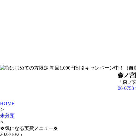
森ノ宮
「森ノ
06-6753-
HOME
＞
未分類
＞
🍀気になる実費メニュー🍀
2023/10/25