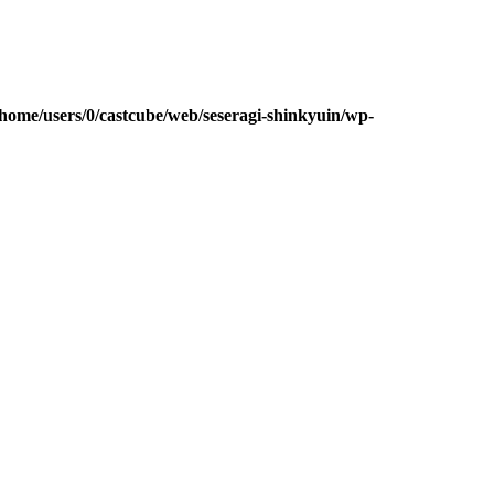
/home/users/0/castcube/web/seseragi-shinkyuin/wp-