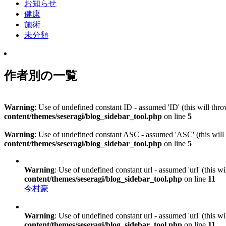
お知らせ
健康
施術
未分類
作者別の一覧
Warning
: Use of undefined constant ID - assumed 'ID' (this will thr
content/themes/seseragi/blog_sidebar_tool.php
on line
5
Warning
: Use of undefined constant ASC - assumed 'ASC' (this will 
content/themes/seseragi/blog_sidebar_tool.php
on line
5
Warning
: Use of undefined constant url - assumed 'url' (this w
content/themes/seseragi/blog_sidebar_tool.php
on line
11
今村豪
Warning
: Use of undefined constant url - assumed 'url' (this w
content/themes/seseragi/blog_sidebar_tool.php
on line
11