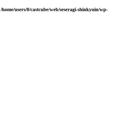
n
/home/users/0/castcube/web/seseragi-shinkyuin/wp-