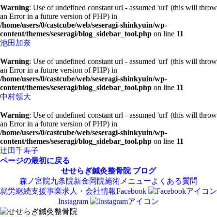
Warning
: Use of undefined constant url - assumed 'url' (this will throw
an Error in a future version of PHP) in
/home/users/0/castcube/web/seseragi-shinkyuin/wp-
content/themes/seseragi/blog_sidebar_tool.php
on line
11
池田加奈
Warning
: Use of undefined constant url - assumed 'url' (this will throw
an Error in a future version of PHP) in
/home/users/0/castcube/web/seseragi-shinkyuin/wp-
content/themes/seseragi/blog_sidebar_tool.php
on line
11
中村領大
Warning
: Use of undefined constant url - assumed 'url' (this will throw
an Error in a future version of PHP) in
/home/users/0/castcube/web/seseragi-shinkyuin/wp-
content/themes/seseragi/blog_sidebar_tool.php
on line
11
辻田千寿子
ページの最初に戻る
せせらぎ鍼灸整骨院
ブログ
森ノ宮院
九条院
新金岡院
施術メニュー
よくある質問
就労継続支援事業
求人・会社情報
Facebook
Instagram