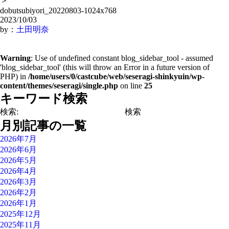
＞
dobutsubiyori_20220803-1024x768
2023/10/03
by：
土田明奈
Warning
: Use of undefined constant blog_sidebar_tool - assumed
'blog_sidebar_tool' (this will throw an Error in a future version of
PHP) in
/home/users/0/castcube/web/seseragi-shinkyuin/wp-
content/themes/seseragi/single.php
on line
25
キーワード検索
検索:
月別記事の一覧
2026年7月
2026年6月
2026年5月
2026年4月
2026年3月
2026年2月
2026年1月
2025年12月
2025年11月