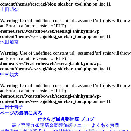
content/themes/seseragi/blog_sidebar_tool.php
on line
11
土田明奈
Warning
: Use of undefined constant url - assumed 'url' (this will throw
an Error in a future version of PHP) in
/home/users/0/castcube/web/seseragi-shinkyuin/wp-
content/themes/seseragi/blog_sidebar_tool.php
on line
11
池田加奈
Warning
: Use of undefined constant url - assumed 'url' (this will throw
an Error in a future version of PHP) in
/home/users/0/castcube/web/seseragi-shinkyuin/wp-
content/themes/seseragi/blog_sidebar_tool.php
on line
11
中村領大
Warning
: Use of undefined constant url - assumed 'url' (this will throw
an Error in a future version of PHP) in
/home/users/0/castcube/web/seseragi-shinkyuin/wp-
content/themes/seseragi/blog_sidebar_tool.php
on line
11
辻田千寿子
ページの最初に戻る
せせらぎ鍼灸整骨院
ブログ
森ノ宮院
九条院
新金岡院
施術メニュー
よくある質問