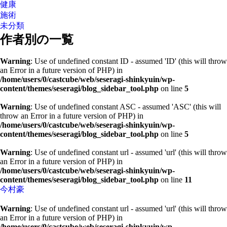
健康
施術
未分類
作者別の一覧
Warning
: Use of undefined constant ID - assumed 'ID' (this will throw
an Error in a future version of PHP) in
/home/users/0/castcube/web/seseragi-shinkyuin/wp-
content/themes/seseragi/blog_sidebar_tool.php
on line
5
Warning
: Use of undefined constant ASC - assumed 'ASC' (this will
throw an Error in a future version of PHP) in
/home/users/0/castcube/web/seseragi-shinkyuin/wp-
content/themes/seseragi/blog_sidebar_tool.php
on line
5
Warning
: Use of undefined constant url - assumed 'url' (this will throw
an Error in a future version of PHP) in
/home/users/0/castcube/web/seseragi-shinkyuin/wp-
content/themes/seseragi/blog_sidebar_tool.php
on line
11
今村豪
Warning
: Use of undefined constant url - assumed 'url' (this will throw
an Error in a future version of PHP) in
/home/users/0/castcube/web/seseragi-shinkyuin/wp-