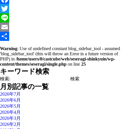
Facebook
Twitter
Line
Email
共
Warning
: Use of undefined constant blog_sidebar_tool - assumed
'blog_sidebar_tool' (this will throw an Error in a future version of
有
PHP) in
/home/users/0/castcube/web/seseragi-shinkyuin/wp-
content/themes/seseragi/single.php
on line
25
キーワード検索
検索:
月別記事の一覧
2026年7月
2026年6月
2026年5月
2026年4月
2026年3月
2026年2月