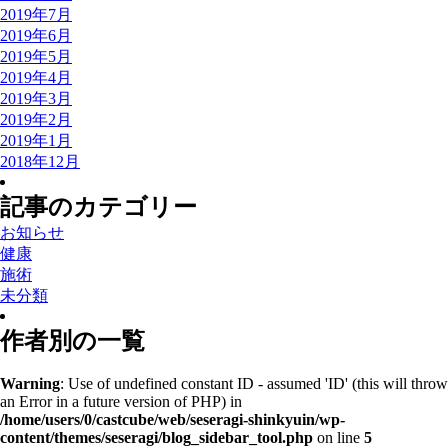
2019年7月
2019年6月
2019年5月
2019年4月
2019年3月
2019年2月
2019年1月
2018年12月
記事のカテゴリー
お知らせ
健康
施術
未分類
作者別の一覧
Warning
: Use of undefined constant ID - assumed 'ID' (this will throw
an Error in a future version of PHP) in
/home/users/0/castcube/web/seseragi-shinkyuin/wp-
content/themes/seseragi/blog_sidebar_tool.php
on line
5