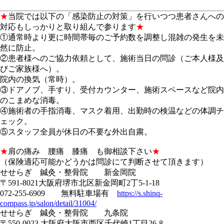
★
当院では以下の「感染防止の対策」を行いつつ患者さんへの
対応もしっかりと取り組んで参ります
★
①通常時より更に時間帯毎のご予約数を調整し混雑の発生を未
然に防止。
②患者様へのご協力依頼として、施術当日の問診（ご本人様及
びご家族様へ）。
院内の換気（常時）。
③ドアノブ、手すり、受付カウンター、施術スペースなど院内
のこまめな消毒。
④施術者の手指消毒、マスク着用、出勤時の検温などの体調チ
ェック。
⑤スタッフ全員が休日の不要な外出自粛。
★
肩の痛み 腰痛 膝痛 も御相談下さい
★
（保険適応可能かどうかは問診にて判断させて頂きます）
せせらぎ 鍼灸・整骨院 新金岡院
〒591-8021大阪府堺市北区新金岡町2丁5-1-18
072-255-6909 無料駐車場有
https://s.shinq-
compass.jp/salon/detail/31004/
せせらぎ 鍼灸・整骨院 九条院
〒550-0023 大阪府大阪市西区千代崎1丁目26-8