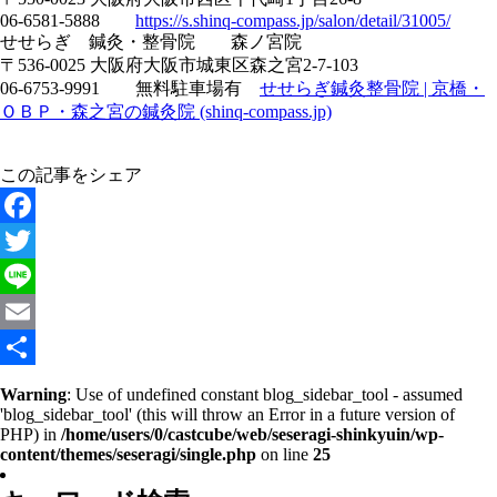
06-6581-5888
https://s.shinq-compass.jp/salon/detail/31005/
せせらぎ 鍼灸・整骨院 森ノ宮院
〒536-0025 大阪府大阪市城東区森之宮2-7-103
06-6753-9991 無料駐車場有
せせらぎ鍼灸整骨院 | 京橋・
ＯＢＰ・森之宮の鍼灸院 (shinq-compass.jp)
この記事をシェア
Facebook
Twitter
Line
Email
共
Warning
: Use of undefined constant blog_sidebar_tool - assumed
'blog_sidebar_tool' (this will throw an Error in a future version of
有
PHP) in
/home/users/0/castcube/web/seseragi-shinkyuin/wp-
content/themes/seseragi/single.php
on line
25