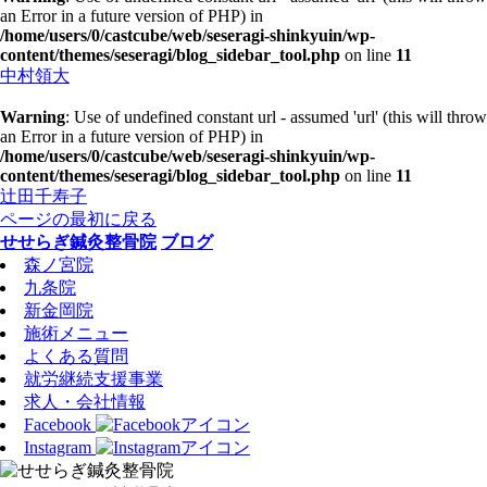
an Error in a future version of PHP) in
/home/users/0/castcube/web/seseragi-shinkyuin/wp-
content/themes/seseragi/blog_sidebar_tool.php
on line
11
中村領大
Warning
: Use of undefined constant url - assumed 'url' (this will throw
an Error in a future version of PHP) in
/home/users/0/castcube/web/seseragi-shinkyuin/wp-
content/themes/seseragi/blog_sidebar_tool.php
on line
11
辻田千寿子
ページの最初に戻る
せせらぎ鍼灸整骨院
ブログ
森ノ宮院
九条院
新金岡院
施術メニュー
よくある質問
就労継続支援事業
求人・会社情報
Facebook
Instagram