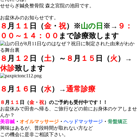
せせらぎ鍼灸整骨院 森之宮院の池田です。
お盆休みのお知らせです。
８
月
１１
日（
金
・
祝
）※
山の日
※→
９：
００～１４：００
まで診療致します
８
月
１２
日（
土
）～
８
月
１５
日（
火
）→
休診
致します
８
月
１６
日（
水
）→
通常診療
８
月
１１
日（
金
・
祝
）のご予約も受付中です！！
お盆休みで田舎へ帰る、ご旅行などの前にお身体のケアしませ
んか？
美容鍼
・
オイルマッサージ
・
ヘッドマッサージ
・
骨盤矯正
興味はあるが、普段時間が取れない方など
この機会に是非ご相談下さい。