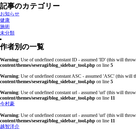
記事のカテゴリー
お知らせ
健康
施術
未分類
作者別の一覧
Warning
: Use of undefined constant ID - assumed 'ID' (this will throw
content/themes/seseragi/blog_sidebar_tool.php
on line
5
Warning
: Use of undefined constant ASC - assumed 'ASC' (this will t
content/themes/seseragi/blog_sidebar_tool.php
on line
5
Warning
: Use of undefined constant url - assumed 'url' (this will thro
content/themes/seseragi/blog_sidebar_tool.php
on line
11
今村豪
Warning
: Use of undefined constant url - assumed 'url' (this will thro
content/themes/seseragi/blog_sidebar_tool.php
on line
11
越智洋介