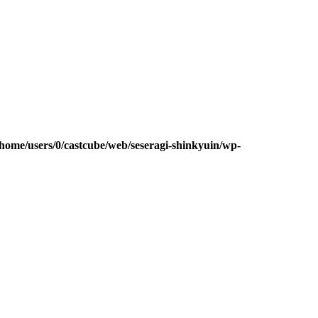
/home/users/0/castcube/web/seseragi-shinkyuin/wp-