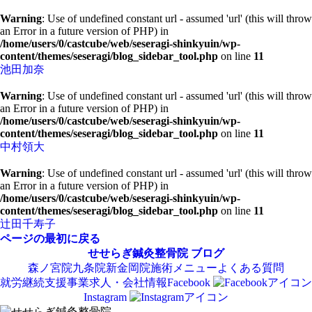
Warning
: Use of undefined constant url - assumed 'url' (this will throw
an Error in a future version of PHP) in
/home/users/0/castcube/web/seseragi-shinkyuin/wp-
content/themes/seseragi/blog_sidebar_tool.php
on line
11
池田加奈
Warning
: Use of undefined constant url - assumed 'url' (this will throw
an Error in a future version of PHP) in
/home/users/0/castcube/web/seseragi-shinkyuin/wp-
content/themes/seseragi/blog_sidebar_tool.php
on line
11
中村領大
Warning
: Use of undefined constant url - assumed 'url' (this will throw
an Error in a future version of PHP) in
/home/users/0/castcube/web/seseragi-shinkyuin/wp-
content/themes/seseragi/blog_sidebar_tool.php
on line
11
辻田千寿子
ページの最初に戻る
せせらぎ鍼灸整骨院
ブログ
森ノ宮院
九条院
新金岡院
施術メニュー
よくある質問
就労継続支援事業
求人・会社情報
Facebook
Instagram