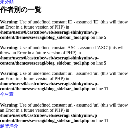
未分類
作者別の一覧
Warning
: Use of undefined constant ID - assumed 'ID' (this will throw
an Error in a future version of PHP) in
/home/users/0/castcube/web/seseragi-shinkyuin/wp-
content/themes/seseragi/blog_sidebar_tool.php
on line
5
Warning
: Use of undefined constant ASC - assumed 'ASC' (this will
throw an Error in a future version of PHP) in
/home/users/0/castcube/web/seseragi-shinkyuin/wp-
content/themes/seseragi/blog_sidebar_tool.php
on line
5
Warning
: Use of undefined constant url - assumed 'url' (this will throw
an Error in a future version of PHP) in
/home/users/0/castcube/web/seseragi-shinkyuin/wp-
content/themes/seseragi/blog_sidebar_tool.php
on line
11
今村豪
Warning
: Use of undefined constant url - assumed 'url' (this will throw
an Error in a future version of PHP) in
/home/users/0/castcube/web/seseragi-shinkyuin/wp-
content/themes/seseragi/blog_sidebar_tool.php
on line
11
越智洋介