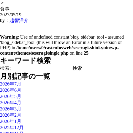
＞
食事
2023/05/19
by：
越智洋介
Warning
: Use of undefined constant blog_sidebar_tool - assumed
'blog_sidebar_tool' (this will throw an Error in a future version of
PHP) in
/home/users/0/castcube/web/seseragi-shinkyuin/wp-
content/themes/seseragi/single.php
on line
25
キーワード検索
検索:
月別記事の一覧
2026年7月
2026年6月
2026年5月
2026年4月
2026年3月
2026年2月
2026年1月
2025年12月