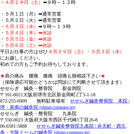
・
４月２９日（土）
➡９時～１３時
・５月１日（月）➡
通常営業
・５月２日（火）➡
通常営業
・
５月３日（水）
➡９時～１３時
・
５月４日（木）➡休診
・
５月５日（金）➡休診
・
５月６日（土）➡休診
平日お仕事の方はぜひ
４月２９日（土）・５月３日（水）
にお越しください。
初めての方もご予約お待ちしております。
★
肩の痛み 腰痛 膝痛 頭痛も御相談下さい
★
（保険適応可能かどうかは問診にて判断させて頂きます）
せせらぎ 鍼灸・整骨院 新金岡院
〒591-8021大阪府堺市北区新金岡町2丁5-1-18
072-255-6909 無料駐車場有
せせらぎ鍼灸整骨院 本院 |
堺・泉南の鍼灸院 (shinq-compass.jp)
せせらぎ 鍼灸・整骨院 九条院
〒550-0023 大阪府大阪市西区千代崎1丁目26-8
06-6581-5888
せせらぎ鍼灸整骨院九条院 | 弁天町・西九
条・大阪ドームの鍼灸院 (shinq-compass.jp)