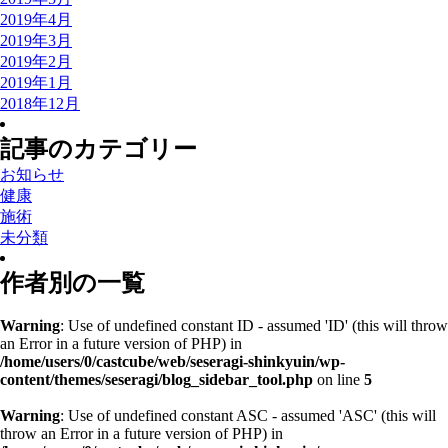
2019年4月
2019年3月
2019年2月
2019年1月
2018年12月
記事のカテゴリー
お知らせ
健康
施術
未分類
作者別の一覧
Warning
: Use of undefined constant ID - assumed 'ID' (this will throw
an Error in a future version of PHP) in
/home/users/0/castcube/web/seseragi-shinkyuin/wp-
content/themes/seseragi/blog_sidebar_tool.php
on line
5
Warning
: Use of undefined constant ASC - assumed 'ASC' (this will
throw an Error in a future version of PHP) in