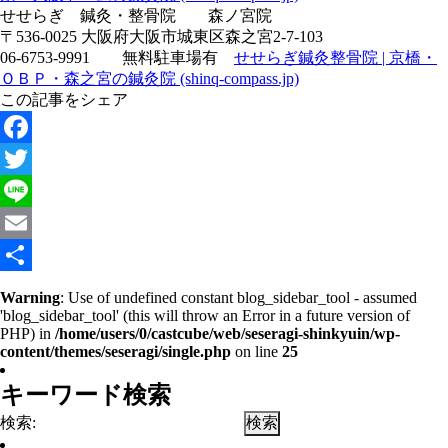
せせらぎ 鍼灸・整骨院 森ノ宮院
〒536-0025 大阪府大阪市城東区森之宮2-7-103
06-6753-9991 無料駐車場有
せせらぎ鍼灸整骨院 | 京橋・
ＯＢＰ・森之宮の鍼灸院 (shinq-compass.jp)
この記事をシェア
Facebook
Twitter
Line
Email
共
Warning
: Use of undefined constant blog_sidebar_tool - assumed
'blog_sidebar_tool' (this will throw an Error in a future version of
有
PHP) in
/home/users/0/castcube/web/seseragi-shinkyuin/wp-
content/themes/seseragi/single.php
on line
25
キーワード検索
検索: