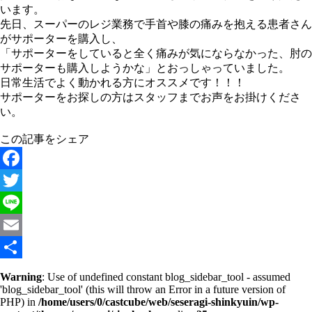
います。
先日、スーパーのレジ業務で手首や膝の痛みを抱える患者さん
がサポーターを購入し、
「サポーターをしていると全く痛みが気にならなかった、肘の
サポーターも購入しようかな」とおっしゃっていました。
日常生活でよく動かれる方にオススメです！！！
サポーターをお探しの方はスタッフまでお声をお掛けくださ
い。
この記事をシェア
Facebook
Twitter
Line
Email
共
Warning
: Use of undefined constant blog_sidebar_tool - assumed
'blog_sidebar_tool' (this will throw an Error in a future version of
有
PHP) in
/home/users/0/castcube/web/seseragi-shinkyuin/wp-