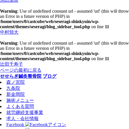
池田加奈
Warning
: Use of undefined constant url - assumed 'url' (this will throw
an Error in a future version of PHP) in
/home/users/0/castcube/web/seseragi-shinkyuin/wp-
content/themes/seseragi/blog_sidebar_tool.php
on line
11
中村領大
Warning
: Use of undefined constant url - assumed 'url' (this will throw
an Error in a future version of PHP) in
/home/users/0/castcube/web/seseragi-shinkyuin/wp-
content/themes/seseragi/blog_sidebar_tool.php
on line
11
辻田千寿子
ページの最初に戻る
せせらぎ鍼灸整骨院
ブログ
森ノ宮院
九条院
新金岡院
施術メニュー
よくある質問
就労継続支援事業
求人・会社情報
Facebook