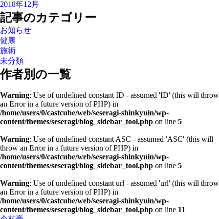
2018年12月
記事のカテゴリー
お知らせ
健康
施術
未分類
作者別の一覧
Warning
: Use of undefined constant ID - assumed 'ID' (this will throw
an Error in a future version of PHP) in
/home/users/0/castcube/web/seseragi-shinkyuin/wp-
content/themes/seseragi/blog_sidebar_tool.php
on line
5
Warning
: Use of undefined constant ASC - assumed 'ASC' (this will
throw an Error in a future version of PHP) in
/home/users/0/castcube/web/seseragi-shinkyuin/wp-
content/themes/seseragi/blog_sidebar_tool.php
on line
5
Warning
: Use of undefined constant url - assumed 'url' (this will throw
an Error in a future version of PHP) in
/home/users/0/castcube/web/seseragi-shinkyuin/wp-
content/themes/seseragi/blog_sidebar_tool.php
on line
11
今村豪