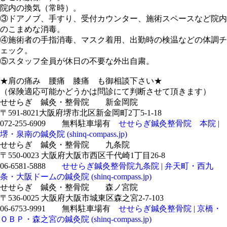
院内の換気（常時）。
③ドアノブ、手すり、受付カウンター、施術スペースなど院内
のこまめな消毒。
④施術者の手指消毒、マスク着用、出勤時の検温などの体調チ
ェック。
⑤スタッフ全員が休日の不要な外出自粛。
★肩の痛み 腰痛 膝痛 も御相談下さい★
（保険適応可能かどうかは問診にて判断させて頂きます）
せせらぎ 鍼灸・整骨院 新金岡院
〒591-8021大阪府堺市北区新金岡町2丁5-1-18
072-255-6909 無料駐車場有
せせらぎ鍼灸整骨院 本院 |
堺・泉南の鍼灸院 (shinq-compass.jp)
せせらぎ 鍼灸・整骨院 九条院
〒550-0023 大阪府大阪市西区千代崎1丁目26-8
06-6581-5888
せせらぎ鍼灸整骨院九条院 | 弁天町・西九
条・大阪ドームの鍼灸院 (shinq-compass.jp)
せせらぎ 鍼灸・整骨院 森ノ宮院
〒536-0025 大阪府大阪市城東区森之宮2-7-103
06-6753-9991 無料駐車場有
せせらぎ鍼灸整骨院 | 京橋・
ＯＢＰ・森之宮の鍼灸院 (shinq-compass.jp)