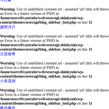
Warning
: Use of undefined constant url - assumed 'url' (this will throw
an Error in a future version of PHP) in
/home/users/0/castcube/web/seseragi-shinkyuin/wp-
content/themes/seseragi/blog_sidebar_tool.php
on line
11
越智洋介
Warning
: Use of undefined constant url - assumed 'url' (this will throw
an Error in a future version of PHP) in
/home/users/0/castcube/web/seseragi-shinkyuin/wp-
content/themes/seseragi/blog_sidebar_tool.php
on line
11
古賀俊希
Warning
: Use of undefined constant url - assumed 'url' (this will throw
an Error in a future version of PHP) in
/home/users/0/castcube/web/seseragi-shinkyuin/wp-
content/themes/seseragi/blog_sidebar_tool.php
on line
11
小泉直樹
Warning
: Use of undefined constant url - assumed 'url' (this will throw
an Error in a future version of PHP) in
/home/users/0/castcube/web/seseragi-shinkyuin/wp-
content/themes/seseragi/blog_sidebar_tool.php
on line
11
薮内麻衣