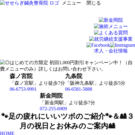
メニュー
閉じる
求人・会社情報
森ノ宮院
九条院
「森ノ宮駅」より徒歩7分
「阪神九条駅」より徒歩5分
06-6753-9991
06-6581-5888
新金岡院
「新金岡駅」より徒歩7分
072-255-6909
🐾足の疲れにいいツボのご紹介🐾＆🎎３
月の祝日とお休みのご案内🎎
HOME