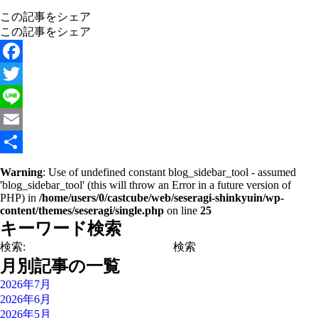
この記事をシェア
この記事をシェア
Facebook
Twitter
Line
Email
共
Warning
: Use of undefined constant blog_sidebar_tool - assumed
'blog_sidebar_tool' (this will throw an Error in a future version of
有
PHP) in
/home/users/0/castcube/web/seseragi-shinkyuin/wp-
content/themes/seseragi/single.php
on line
25
キーワード検索
検索:
月別記事の一覧
2026年7月
2026年6月
2026年5月