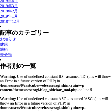
2019年4月
2019年3月
2019年2月
2019年1月
2018年12月
記事のカテゴリー
お知らせ
健康
施術
未分類
作者別の一覧
Warning
: Use of undefined constant ID - assumed 'ID' (this will throw
an Error in a future version of PHP) in
/home/users/0/castcube/web/seseragi-shinkyuin/wp-
content/themes/seseragi/blog_sidebar_tool.php
on line
5
Warning
: Use of undefined constant ASC - assumed 'ASC' (this will
throw an Error in a future version of PHP) in
/home/users/0/castcube/web/seseragi-shinkyuin/wp-