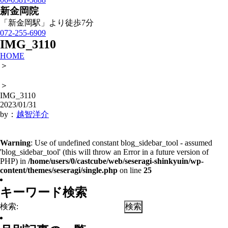
新金岡院
「新金岡駅」より徒歩7分
072-255-6909
IMG_3110
HOME
＞
＞
IMG_3110
2023/01/31
by：
越智洋介
Warning
: Use of undefined constant blog_sidebar_tool - assumed
'blog_sidebar_tool' (this will throw an Error in a future version of
PHP) in
/home/users/0/castcube/web/seseragi-shinkyuin/wp-
content/themes/seseragi/single.php
on line
25
キーワード検索
検索: