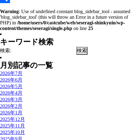
共
Warning
: Use of undefined constant blog_sidebar_tool - assumed
'blog_sidebar_tool' (this will throw an Error in a future version of
有
PHP) in
/home/users/0/castcube/web/seseragi-shinkyuin/wp-
content/themes/seseragi/single.php
on line
25
キーワード検索
検索:
月別記事の一覧
2026年7月
2026年6月
2026年5月
2026年4月
2026年3月
2026年2月
2026年1月
2025年12月
2025年11月
2025年10月
2025年9月