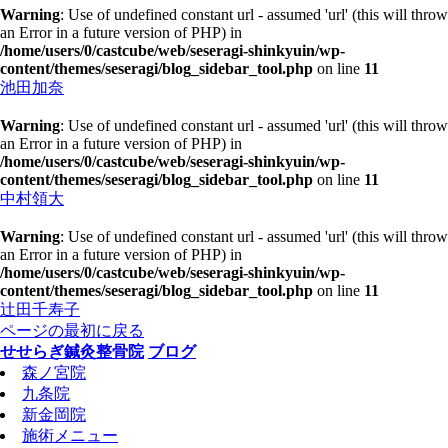
Warning
: Use of undefined constant url - assumed 'url' (this will throw
an Error in a future version of PHP) in
/home/users/0/castcube/web/seseragi-shinkyuin/wp-
content/themes/seseragi/blog_sidebar_tool.php
on line
11
池田加奈
Warning
: Use of undefined constant url - assumed 'url' (this will throw
an Error in a future version of PHP) in
/home/users/0/castcube/web/seseragi-shinkyuin/wp-
content/themes/seseragi/blog_sidebar_tool.php
on line
11
中村領大
Warning
: Use of undefined constant url - assumed 'url' (this will throw
an Error in a future version of PHP) in
/home/users/0/castcube/web/seseragi-shinkyuin/wp-
content/themes/seseragi/blog_sidebar_tool.php
on line
11
辻田千寿子
ページの最初に戻る
せせらぎ鍼灸整骨院
ブログ
森ノ宮院
九条院
新金岡院
施術メニュー