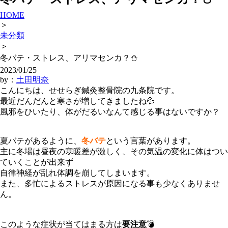
HOME
＞
未分類
＞
冬バテ・ストレス、アリマセンカ？⛄
2023/01/25
by：
土田明奈
こんにちは、せせらぎ鍼灸整骨院の九条院です。
最近だんだんと寒さが増してきましたね💦
風邪をひいたり、体がだるいなんて感じる事はないですか？
夏バテがあるように、
冬バテ
という言葉があります。
主に冬場は昼夜の寒暖差が激しく、その気温の変化に体はつい
ていくことが出来ず
自律神経が乱れ体調を崩してしまいます。
また、多忙によるストレスが原因になる事も少なくありませ
ん。
このような症状が当てはまる方は
要注意
💣