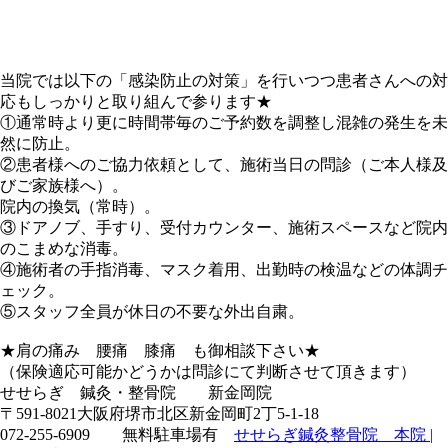
当院では以下の「感染防止の対策」を行いつつ患者さんへの対
応もしっかりと取り組んで参ります★
①通常時より更に時間帯毎のご予約数を調整し混雑の発生を未
然に防止。
②患者様へのご協力依頼として、施術当日の問診（ご本人様及
びご家族様へ）。
院内の換気（常時）。
③ドアノブ、手すり、受付カウンター、施術スペースなど院内
のこまめな消毒。
④施術者の手指消毒、マスク着用、出勤時の検温などの体調チ
ェック。
⑤スタッフ全員が休日の不要な外出自粛。
★肩の痛み 腰痛 膝痛 も御相談下さい★
（保険適応可能かどうかは問診にて判断させて頂きます）
せせらぎ 鍼灸・整骨院 新金岡院
〒591-8021大阪府堺市北区新金岡町2丁5-1-18
072-255-6909 無料駐車場有
せせらぎ鍼灸整骨院 本院 |