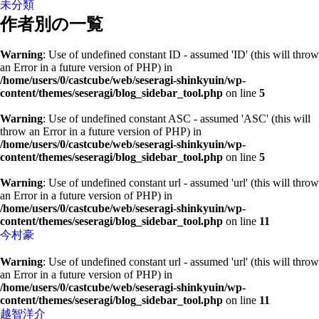
未分類
作者別の一覧
Warning
: Use of undefined constant ID - assumed 'ID' (this will throw
an Error in a future version of PHP) in
/home/users/0/castcube/web/seseragi-shinkyuin/wp-
content/themes/seseragi/blog_sidebar_tool.php
on line
5
Warning
: Use of undefined constant ASC - assumed 'ASC' (this will
throw an Error in a future version of PHP) in
/home/users/0/castcube/web/seseragi-shinkyuin/wp-
content/themes/seseragi/blog_sidebar_tool.php
on line
5
Warning
: Use of undefined constant url - assumed 'url' (this will throw
an Error in a future version of PHP) in
/home/users/0/castcube/web/seseragi-shinkyuin/wp-
content/themes/seseragi/blog_sidebar_tool.php
on line
11
今村豪
Warning
: Use of undefined constant url - assumed 'url' (this will throw
an Error in a future version of PHP) in
/home/users/0/castcube/web/seseragi-shinkyuin/wp-
content/themes/seseragi/blog_sidebar_tool.php
on line
11
越智洋介