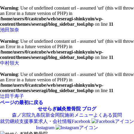
Warning
: Use of undefined constant url - assumed 'url' (this will throw
an Error in a future version of PHP) in
/home/users/0/castcube/web/seseragi-shinkyuin/wp-
content/themes/seseragi/blog_sidebar_tool.php
on line
11
池田加奈
Warning
: Use of undefined constant url - assumed 'url' (this will throw
an Error in a future version of PHP) in
/home/users/0/castcube/web/seseragi-shinkyuin/wp-
content/themes/seseragi/blog_sidebar_tool.php
on line
11
中村領大
Warning
: Use of undefined constant url - assumed 'url' (this will throw
an Error in a future version of PHP) in
/home/users/0/castcube/web/seseragi-shinkyuin/wp-
content/themes/seseragi/blog_sidebar_tool.php
on line
11
辻田千寿子
ページの最初に戻る
せせらぎ鍼灸整骨院
ブログ
森ノ宮院
九条院
新金岡院
施術メニュー
よくある質問
就労継続支援事業
求人・会社情報
Facebook
Instagram