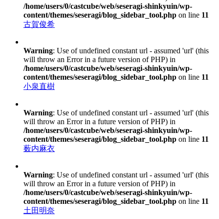
/home/users/0/castcube/web/seseragi-shinkyuin/wp-
content/themes/seseragi/blog_sidebar_tool.php
on line
11
古賀俊希
Warning
: Use of undefined constant url - assumed 'url' (this
will throw an Error in a future version of PHP) in
/home/users/0/castcube/web/seseragi-shinkyuin/wp-
content/themes/seseragi/blog_sidebar_tool.php
on line
11
小泉直樹
Warning
: Use of undefined constant url - assumed 'url' (this
will throw an Error in a future version of PHP) in
/home/users/0/castcube/web/seseragi-shinkyuin/wp-
content/themes/seseragi/blog_sidebar_tool.php
on line
11
薮内麻衣
Warning
: Use of undefined constant url - assumed 'url' (this
will throw an Error in a future version of PHP) in
/home/users/0/castcube/web/seseragi-shinkyuin/wp-
content/themes/seseragi/blog_sidebar_tool.php
on line
11
土田明奈