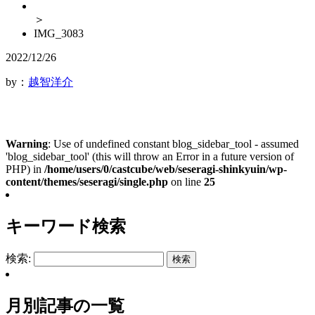
＞
IMG_3083
2022/12/26
by：
越智洋介
Warning
: Use of undefined constant blog_sidebar_tool - assumed
'blog_sidebar_tool' (this will throw an Error in a future version of
PHP) in
/home/users/0/castcube/web/seseragi-shinkyuin/wp-
content/themes/seseragi/single.php
on line
25
キーワード検索
検索:
月別記事の一覧