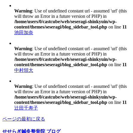
Warning
: Use of undefined constant url - assumed 'url' (this
will throw an Error in a future version of PHP) in
/home/users/0/castcube/web/seseragi-shinkyuin/wp-
content/themes/seseragi/blog_sidebar_tool.php
on line
11
池田加奈
Warning
: Use of undefined constant url - assumed 'url' (this
will throw an Error in a future version of PHP) in
/home/users/0/castcube/web/seseragi-shinkyuin/wp-
content/themes/seseragi/blog_sidebar_tool.php
on line
11
中村領大
Warning
: Use of undefined constant url - assumed 'url' (this
will throw an Error in a future version of PHP) in
/home/users/0/castcube/web/seseragi-shinkyuin/wp-
content/themes/seseragi/blog_sidebar_tool.php
on line
11
辻田千寿子
ページの最初に戻る
せせらぎ鍼灸整骨院
ブログ