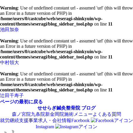
Warning
: Use of undefined constant url - assumed 'url' (this will throw
an Error in a future version of PHP) in
/home/users/0/castcube/web/seseragi-shinkyuin/wp-
content/themes/seseragi/blog_sidebar_tool.php
on line
11
池田加奈
Warning
: Use of undefined constant url - assumed 'url' (this will throw
an Error in a future version of PHP) in
/home/users/0/castcube/web/seseragi-shinkyuin/wp-
content/themes/seseragi/blog_sidebar_tool.php
on line
11
中村領大
Warning
: Use of undefined constant url - assumed 'url' (this will throw
an Error in a future version of PHP) in
/home/users/0/castcube/web/seseragi-shinkyuin/wp-
content/themes/seseragi/blog_sidebar_tool.php
on line
11
辻田千寿子
ページの最初に戻る
せせらぎ鍼灸整骨院
ブログ
森ノ宮院
九条院
新金岡院
施術メニュー
よくある質問
就労継続支援事業
求人・会社情報
Facebook
Instagram