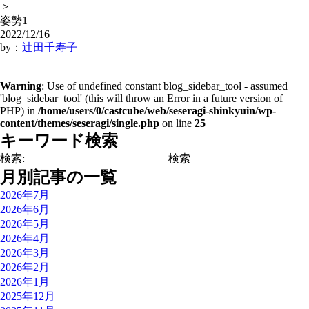
＞
姿勢1
2022/12/16
by：
辻田千寿子
Warning
: Use of undefined constant blog_sidebar_tool - assumed
'blog_sidebar_tool' (this will throw an Error in a future version of
PHP) in
/home/users/0/castcube/web/seseragi-shinkyuin/wp-
content/themes/seseragi/single.php
on line
25
キーワード検索
検索:
月別記事の一覧
2026年7月
2026年6月
2026年5月
2026年4月
2026年3月
2026年2月
2026年1月
2025年12月