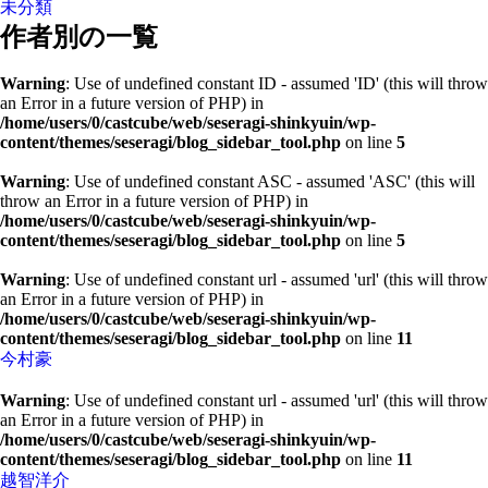
未分類
作者別の一覧
Warning
: Use of undefined constant ID - assumed 'ID' (this will throw
an Error in a future version of PHP) in
/home/users/0/castcube/web/seseragi-shinkyuin/wp-
content/themes/seseragi/blog_sidebar_tool.php
on line
5
Warning
: Use of undefined constant ASC - assumed 'ASC' (this will
throw an Error in a future version of PHP) in
/home/users/0/castcube/web/seseragi-shinkyuin/wp-
content/themes/seseragi/blog_sidebar_tool.php
on line
5
Warning
: Use of undefined constant url - assumed 'url' (this will throw
an Error in a future version of PHP) in
/home/users/0/castcube/web/seseragi-shinkyuin/wp-
content/themes/seseragi/blog_sidebar_tool.php
on line
11
今村豪
Warning
: Use of undefined constant url - assumed 'url' (this will throw
an Error in a future version of PHP) in
/home/users/0/castcube/web/seseragi-shinkyuin/wp-
content/themes/seseragi/blog_sidebar_tool.php
on line
11
越智洋介