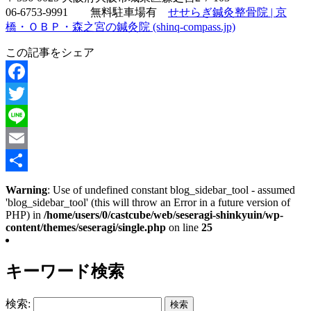
06-6753-9991 無料駐車場有
せせらぎ鍼灸整骨院 | 京
橋・ＯＢＰ・森之宮の鍼灸院 (shinq-compass.jp)
この記事をシェア
Facebook
Twitter
Line
Email
共
Warning
: Use of undefined constant blog_sidebar_tool - assumed
'blog_sidebar_tool' (this will throw an Error in a future version of
有
PHP) in
/home/users/0/castcube/web/seseragi-shinkyuin/wp-
content/themes/seseragi/single.php
on line
25
キーワード検索
検索: