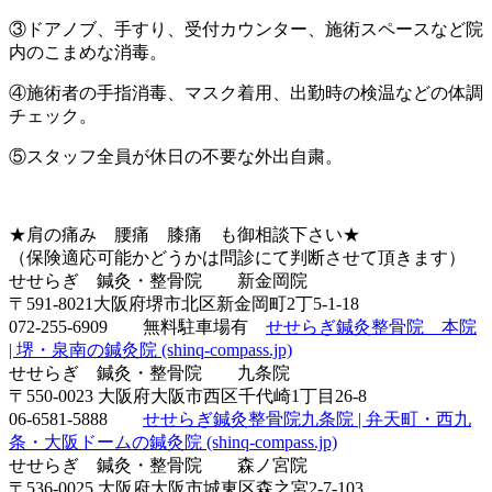
③ドアノブ、手すり、受付カウンター、施術スペースなど院
内のこまめな消毒。
④施術者の手指消毒、マスク着用、出勤時の検温などの体調
チェック。
⑤スタッフ全員が休日の不要な外出自粛。
★肩の痛み 腰痛 膝痛 も御相談下さい★
（保険適応可能かどうかは問診にて判断させて頂きます）
せせらぎ 鍼灸・整骨院 新金岡院
〒591-8021大阪府堺市北区新金岡町2丁5-1-18
072-255-6909 無料駐車場有
せせらぎ鍼灸整骨院 本院
| 堺・泉南の鍼灸院 (shinq-compass.jp)
せせらぎ 鍼灸・整骨院 九条院
〒550-0023 大阪府大阪市西区千代崎1丁目26-8
06-6581-5888
せせらぎ鍼灸整骨院九条院 | 弁天町・西九
条・大阪ドームの鍼灸院 (shinq-compass.jp)
せせらぎ 鍼灸・整骨院 森ノ宮院
〒536-0025 大阪府大阪市城東区森之宮2-7-103