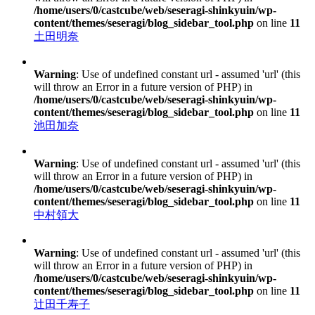
/home/users/0/castcube/web/seseragi-shinkyuin/wp-
content/themes/seseragi/blog_sidebar_tool.php
on line
11
土田明奈
Warning
: Use of undefined constant url - assumed 'url' (this
will throw an Error in a future version of PHP) in
/home/users/0/castcube/web/seseragi-shinkyuin/wp-
content/themes/seseragi/blog_sidebar_tool.php
on line
11
池田加奈
Warning
: Use of undefined constant url - assumed 'url' (this
will throw an Error in a future version of PHP) in
/home/users/0/castcube/web/seseragi-shinkyuin/wp-
content/themes/seseragi/blog_sidebar_tool.php
on line
11
中村領大
Warning
: Use of undefined constant url - assumed 'url' (this
will throw an Error in a future version of PHP) in
/home/users/0/castcube/web/seseragi-shinkyuin/wp-
content/themes/seseragi/blog_sidebar_tool.php
on line
11
辻田千寿子