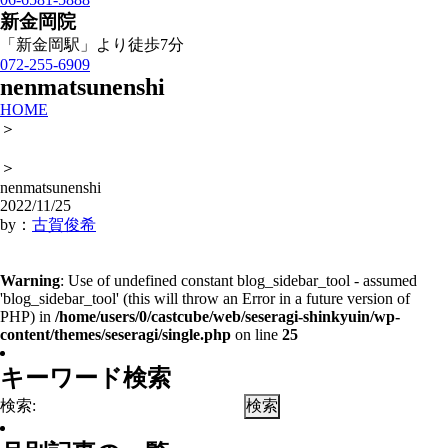
新金岡院
「新金岡駅」より徒歩7分
072-255-6909
nenmatsunenshi
HOME
＞
＞
nenmatsunenshi
2022/11/25
by：
古賀俊希
Warning
: Use of undefined constant blog_sidebar_tool - assumed
'blog_sidebar_tool' (this will throw an Error in a future version of
PHP) in
/home/users/0/castcube/web/seseragi-shinkyuin/wp-
content/themes/seseragi/single.php
on line
25
キーワード検索
検索: