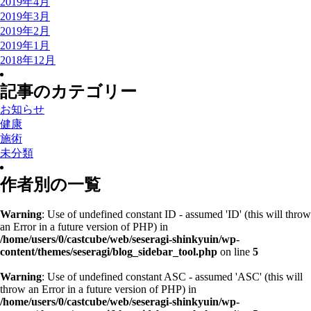
2019年4月
2019年3月
2019年2月
2019年1月
2018年12月
記事のカテゴリー
お知らせ
健康
施術
未分類
作者別の一覧
Warning
: Use of undefined constant ID - assumed 'ID' (this will throw
an Error in a future version of PHP) in
/home/users/0/castcube/web/seseragi-shinkyuin/wp-
content/themes/seseragi/blog_sidebar_tool.php
on line
5
Warning
: Use of undefined constant ASC - assumed 'ASC' (this will
throw an Error in a future version of PHP) in
/home/users/0/castcube/web/seseragi-shinkyuin/wp-